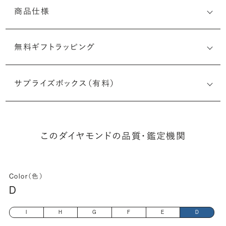
商品仕様
無料ギフトラッピング
6522912298
サプライズボックス（有料）
(最小直径-最大直径×深さ)
このダイヤモンドの品質・鑑定機関
Color（色）
D
I
H
G
F
E
D