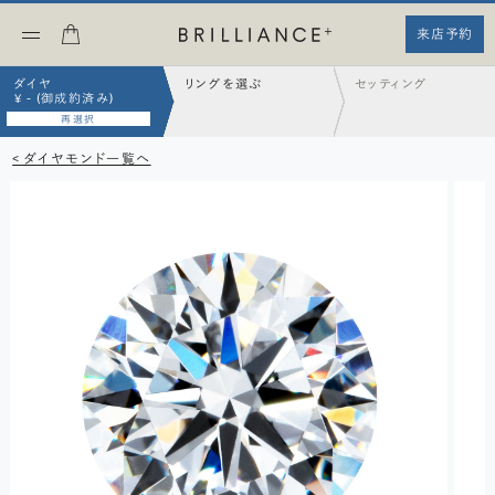
来店予約
ダイヤ
リングを選ぶ
セッティング
¥ - (御成約済み)
再選択
< ダイヤモンド一覧へ