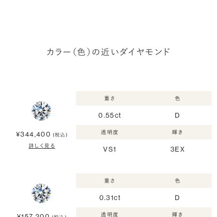
カラー（色）の近いダイヤモンド
重さ
色
0.55ct
D
透明度
輝き
¥344,400
(税込)
詳しく見る
VS1
3EX
重さ
色
0.31ct
D
透明度
輝き
¥157,200