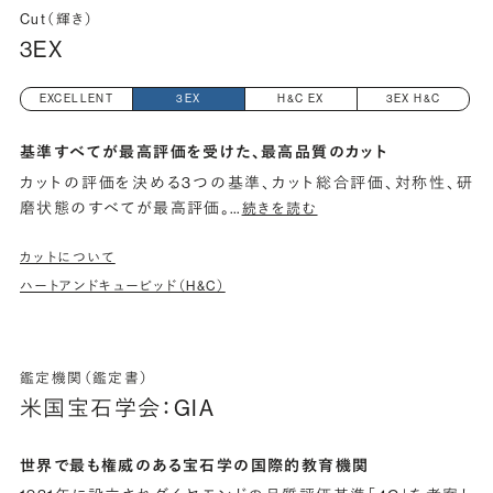
Cut（輝き）
3EX
EXCELLENT
3EX
H&C EX
3EX H&C
基準すべてが最高評価を受けた、最高品質のカット
カットの評価を決める3つの基準、カット総合評価、対称性、研
磨状態のすべてが最高評価。
…
続きを読む
カットについて
ハートアンドキューピッド（H&C）
鑑定機関（鑑定書）
米国宝石学会：GIA
世界で最も権威のある宝石学の国際的教育機関