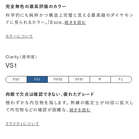
完全無色の最高評価のカラー
科学的にも純粋かつ構造上完璧と言える最高級のダイヤモン
ドに見られるカラー。「Exce
…
続きを読む
カラーについて
Clarity（透明度）
VS1
VS2
VS1
VVS2
VVS1
IF
FL
肉眼で欠点は確認できない、優れたグレード
極わずかな内包物を指します。 熟練の鑑定士が10倍に拡大し
て内包物などの確認が困難な
…
続きを読む
クラリティについて