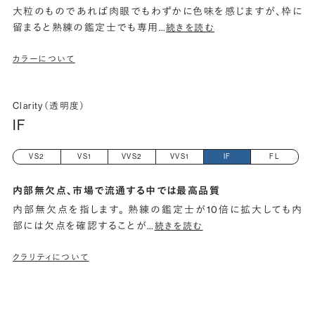
大粒のものであれば肉眼でもわずかに色味を感じますが、枠に
留まると熟練の鑑定士でも専用
…
続きを読む
カラーについて
Clarity（透明度）
IF
VS2
VS1
VVS2
VVS1
IF
FL
内部無欠点、市場で流通する中では最高品質
内部無欠点を指します。 熟練の鑑定士が10倍に拡大しても内
部には欠点を確認することが
…
続きを読む
クラリティについて