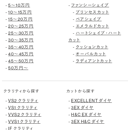
5〜10万円
ファンシーシェイプ
-
-
10〜15万円
プリンセスカット
-
-
15〜20万円
ペアシェイプ
-
-
20〜25万円
エメラルドカット
-
-
25〜30万円
ハートシェイプ・ハート
-
-
30〜35万円
カット
-
35〜40万円
クッションカット
-
-
40〜45万円
オーバルカット
-
-
45〜50万円
ラディアントカット
-
-
50万円〜
-
クラリティから探す
カットから探す
VS2 クラリティ
EXCELLENT ダイヤ
-
-
VS1 クラリティ
3EX ダイヤ
-
-
VVS2 クラリティ
H&C EX ダイヤ
-
-
VVS1 クラリティ
3EX H&C ダイヤ
-
-
IF クラリティ
-