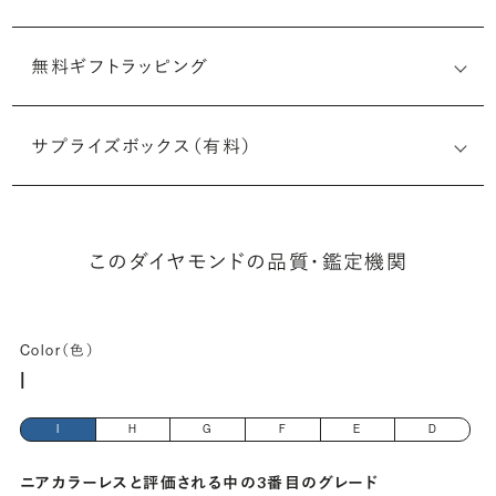
無料ギフトラッピング
2536260855
サプライズボックス（有料）
(長さx幅×深さ)
このダイヤモンドの品質・鑑定機関
Color（色）
I
I
H
G
F
E
D
ニアカラーレスと評価される中の3番目のグレード