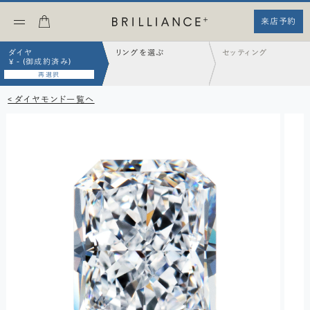
来店予約
ダイヤ
リングを選ぶ
セッティング
¥ - (御成約済み)
再選択
< ダイヤモンド一覧へ