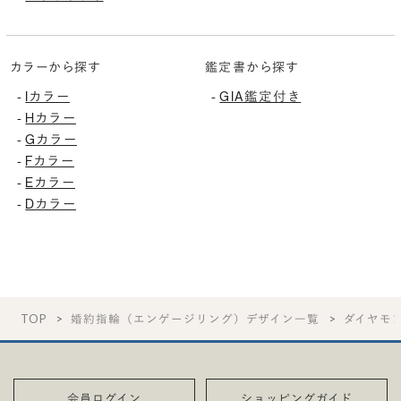
カラーから探す
鑑定書から探す
Iカラー
GIA鑑定付き
-
-
Hカラー
-
Gカラー
-
Fカラー
-
Eカラー
-
Dカラー
-
TOP
婚約指輪（エンゲージリング）デザイン一覧
ダイヤモ
会員ログイン
ショッピングガイド