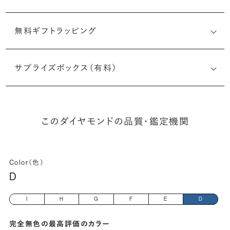
無料ギフトラッピング
1533237559
サプライズボックス（有料）
(長さx幅×深さ)
このダイヤモンドの品質・鑑定機関
Color（色）
D
I
H
G
F
E
D
完全無色の最高評価のカラー