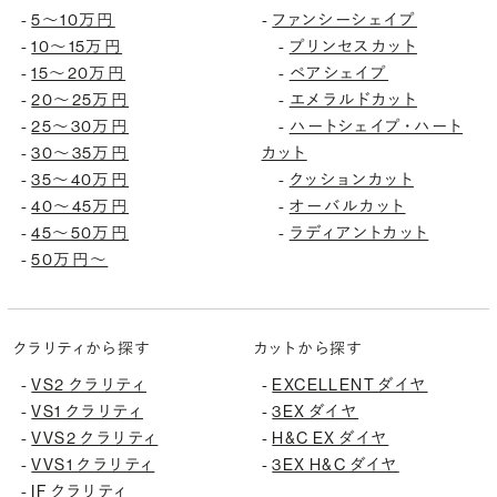
5〜10万円
ファンシーシェイプ
-
-
10〜15万円
プリンセスカット
-
-
15〜20万円
ペアシェイプ
-
-
20〜25万円
エメラルドカット
-
-
25〜30万円
ハートシェイプ・ハート
-
-
30〜35万円
カット
-
35〜40万円
クッションカット
-
-
40〜45万円
オーバルカット
-
-
45〜50万円
ラディアントカット
-
-
50万円〜
-
クラリティから探す
カットから探す
VS2 クラリティ
EXCELLENT ダイヤ
-
-
VS1 クラリティ
3EX ダイヤ
-
-
VVS2 クラリティ
H&C EX ダイヤ
-
-
VVS1 クラリティ
3EX H&C ダイヤ
-
-
IF クラリティ
-