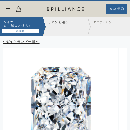
来店予約
ダイヤ
リングを選ぶ
セッティング
¥ - (御成約済み)
再選択
< ダイヤモンド一覧へ