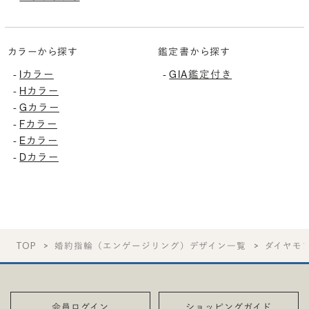
カラーから探す
鑑定書から探す
Iカラー
GIA鑑定付き
-
-
Hカラー
-
Gカラー
-
Fカラー
-
Eカラー
-
Dカラー
-
TOP
婚約指輪（エンゲージリング）デザイン一覧
ダイヤモ
会員ログイン
ショッピングガイド