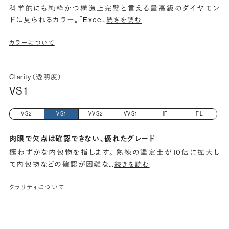
科学的にも純粋かつ構造上完璧と言える最高級のダイヤモン
ドに見られるカラー。「Exce
…
続きを読む
カラーについて
Clarity（透明度）
VS1
VS2
VS1
VVS2
VVS1
IF
FL
肉眼で欠点は確認できない、優れたグレード
極わずかな内包物を指します。 熟練の鑑定士が10倍に拡大し
て内包物などの確認が困難な
…
続きを読む
クラリティについて