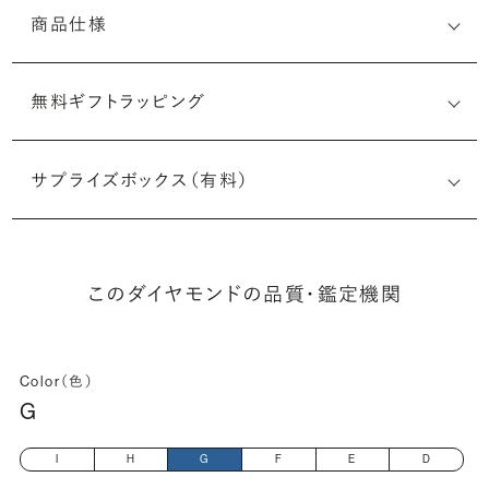
商品仕様
無料ギフトラッピング
1535237522
サプライズボックス（有料）
(最小直径-最大直径×深さ)
このダイヤモンドの品質・鑑定機関
Color（色）
G
I
H
G
F
E
D