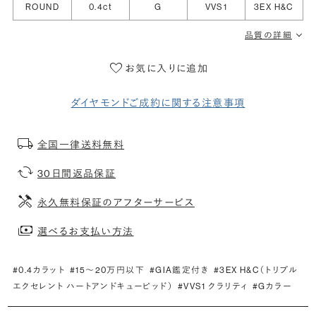
ROUND
0.4ct
G
VVS1
3EX H&C
品質の詳細
お気に入りに追加
ダイヤモンドご成約に関する注意事項
全国一律送料無料
30日間返品保証
永久無料保証のアフターサービス
選べるお支払い方法
#0.4カラット
#15〜20万円以下
#GIA鑑定付き
#3EX H&C（トリプル
エクセレント ハートアンドキューピッド）
#VVS1 クラリティ
#Gカラー