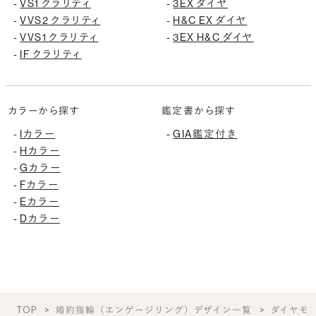
VS1 クラリティ
3EX ダイヤ
-
-
VVS2 クラリティ
H&C EX ダイヤ
-
-
VVS1 クラリティ
3EX H&C ダイヤ
-
-
IF クラリティ
-
カラーから探す
鑑定書から探す
Iカラー
GIA鑑定付き
-
-
Hカラー
-
Gカラー
-
Fカラー
-
Eカラー
-
Dカラー
-
TOP
婚約指輪（エンゲージリング）デザイン一覧
ダイヤモ