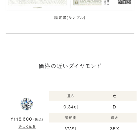
鑑定書(サンプル)
価格の近いダイヤモンド
重さ
色
0.34ct
D
透明度
輝き
¥148,600
(税込)
詳しく見る
VVS1
3EX