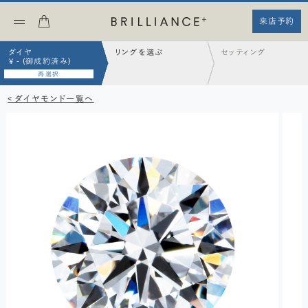
来店予約
ダイヤ
リングを選ぶ
セッティング
¥ - (御成約済み)
再選択
< ダイヤモンド一覧へ