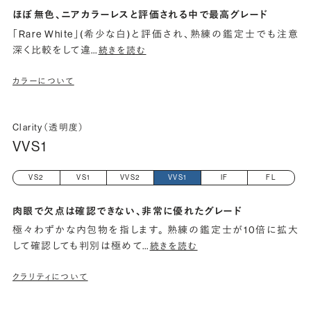
ほぼ無色、ニアカラーレスと評価される中で最高グレード
「Rare White」(希少な白)と評価され、熟練の鑑定士でも注意
深く比較をして違
…
続きを読む
カラーについて
Clarity（透明度）
VVS1
VS2
VS1
VVS2
VVS1
IF
FL
肉眼で欠点は確認できない、非常に優れたグレード
極々わずかな内包物を指します。 熟練の鑑定士が10倍に拡大
して確認しても判別は極めて
…
続きを読む
クラリティについて