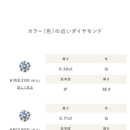
カラー（色）の近いダイヤモンド
重さ
色
0.39ct
G
透明度
輝き
¥168,200
(税込)
詳しく見る
IF
3EX
重さ
色
0.71ct
G
透明度
輝き
¥612,900