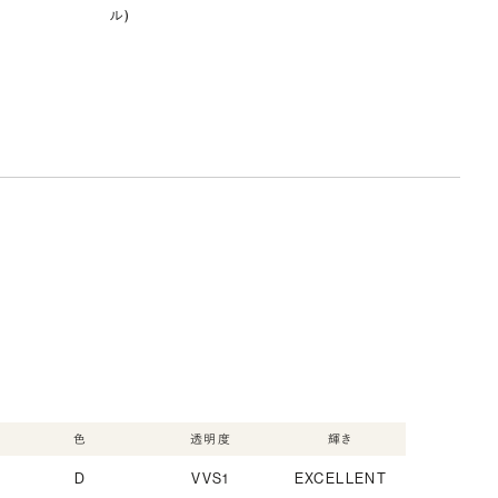
ル)
色
透明度
輝き
D
VVS1
EXCELLENT