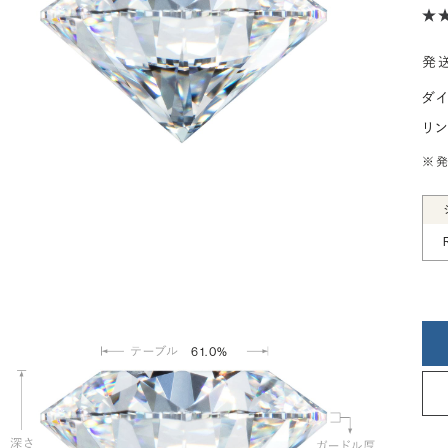
発
ダ
リ
※発
61.0%