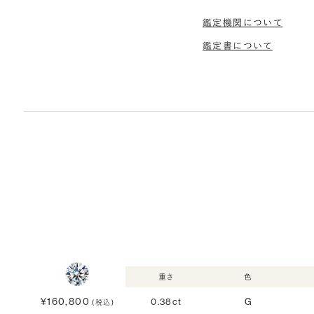
鑑定機関について
鑑定書について
重さ
色
¥160,800
0.38ct
G
(税込)