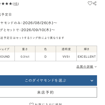
(
15
)
送予定日
2026/08/26(水)〜
イヤモンドのみ：
2026/09/10(木)〜
ングとセットで：
送予定日はセットするリング枠により異なります
シェイプ
重さ
色
透明度
輝き
ROUND
0.31ct
D
VVS1
EXCELLENT
品質の詳細
このダイヤモンドを選ぶ
来店予約
お気に入りに追加