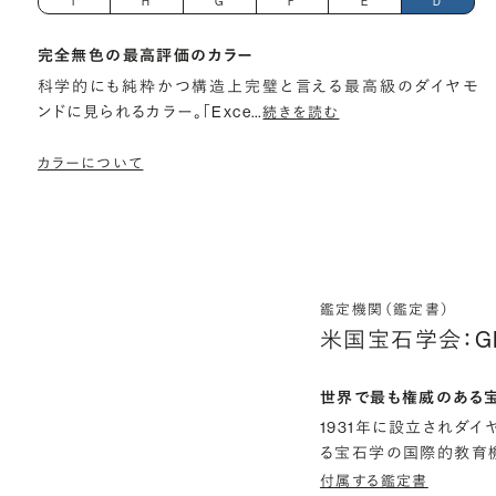
I
H
G
F
E
D
完全無色の最高評価のカラー
科学的にも純粋かつ構造上完璧と言える最高級のダイヤモ
ンドに見られるカラー。「Exce
…
続きを読む
カラーについて
鑑定機関（鑑定書）
米国宝石学会：G
世界で最も権威のある
1931年に設立されダ
る宝石学の国際的教育機
付属する鑑定書