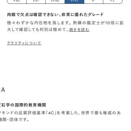
VS2
VS1
VVS2
VVS1
IF
FL
肉眼で欠点は確認できない、非常に優れたグレード
極々わずかな内包物を指します。 熟練の鑑定士が10倍に拡
大して確認しても判別は極めて
…
続きを読む
クラリティについて
IA
宝石学の国際的教育機関
イヤモンドの品質評価基準「4C」を考案した、世界で最も権威のあ
関・団体です。