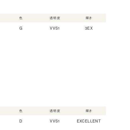
色
透明度
輝き
G
VVS1
3EX
色
透明度
輝き
D
VVS1
EXCELLENT