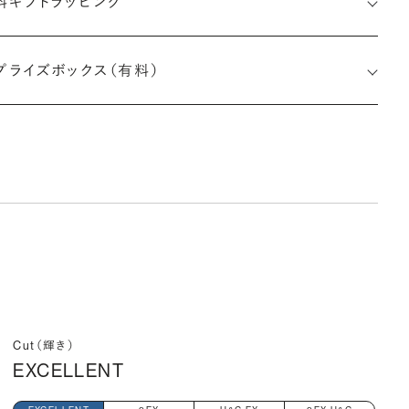
料ギフトラッピング
1553506328
プライズボックス（有料）
小直径-最大直径×深さ)
Cut（輝き）
EXCELLENT