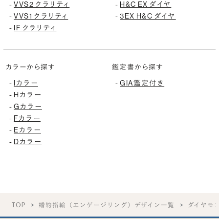
VVS2 クラリティ
H&C EX ダイヤ
-
-
VVS1 クラリティ
3EX H&C ダイヤ
-
-
IF クラリティ
-
カラーから探す
鑑定書から探す
Iカラー
GIA鑑定付き
-
-
Hカラー
-
Gカラー
-
Fカラー
-
Eカラー
-
Dカラー
-
TOP
婚約指輪（エンゲージリング）デザイン一覧
ダイヤモ