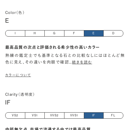
Color（色）
E
I
H
G
F
E
D
最高品質の次点と評価される希少性の高いカラー
熟練の鑑定士でも基準となる石との比較なしにはほとんど無
色に見え、その違いを肉眼で確認
…
続きを読む
カラーについて
Clarity（透明度）
IF
VS2
VS1
VVS2
VVS1
IF
FL
内部無欠点、市場で流通する中では最高品質