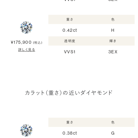
重さ
色
0.42ct
H
透明度
輝き
¥175,900
(税込)
詳しく見る
VVS1
3EX
カラット（重さ）の近いダイヤモンド
重さ
色
0.38ct
G