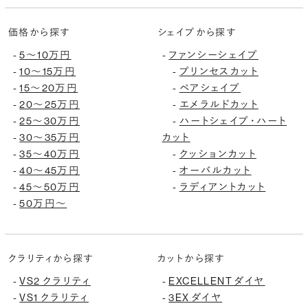
価格から探す
シェイプから探す
5〜10万円
ファンシーシェイプ
-
-
10〜15万円
プリンセスカット
-
-
15〜20万円
ペアシェイプ
-
-
20〜25万円
エメラルドカット
-
-
25〜30万円
ハートシェイプ・ハート
-
-
30〜35万円
カット
-
35〜40万円
クッションカット
-
-
40〜45万円
オーバルカット
-
-
45〜50万円
ラディアントカット
-
-
50万円〜
-
クラリティから探す
カットから探す
VS2 クラリティ
EXCELLENT ダイヤ
-
-
VS1 クラリティ
3EX ダイヤ
-
-