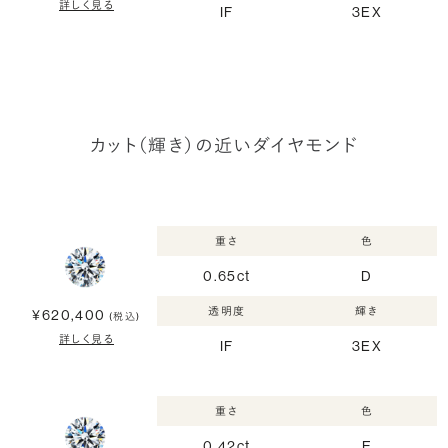
詳しく見る
IF
3EX
カット（輝き）の近いダイヤモンド
重さ
色
0.65ct
D
透明度
輝き
¥620,400
(税込)
詳しく見る
IF
3EX
重さ
色
0.42ct
E