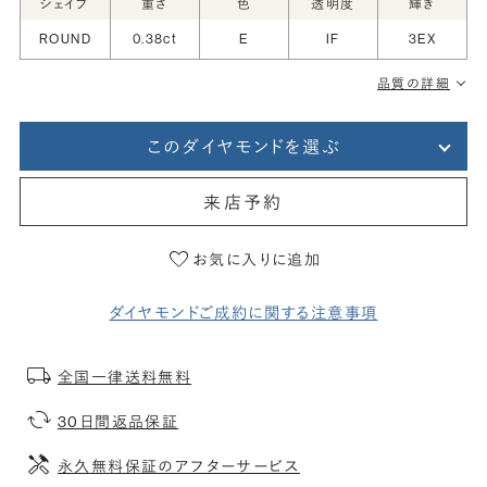
シェイプ
重さ
色
透明度
輝き
ROUND
0.38ct
E
IF
3EX
品質の詳細
このダイヤモンドを選ぶ
来店予約
お気に入りに追加
ダイヤモンドご成約に関する注意事項
全国一律送料無料
30日間返品保証
永久無料保証のアフターサービス