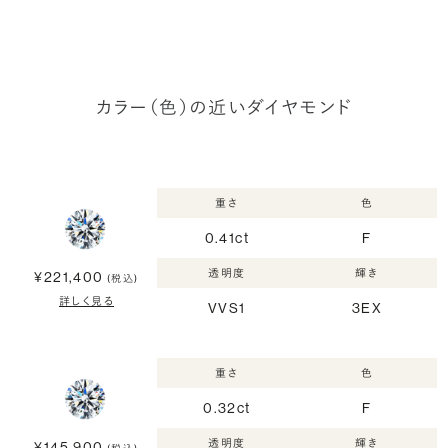
カラー（色）の近いダイヤモンド
重さ
色
0.41ct
F
透明度
輝き
¥221,400
(税込)
詳しく見る
VVS1
3EX
重さ
色
0.32ct
F
透明度
輝き
¥145,900