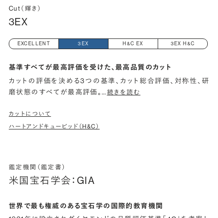
Cut（輝き）
3EX
EXCELLENT
3EX
H&C EX
3EX H&C
基準すべてが最高評価を受けた、最高品質のカット
カットの評価を決める3つの基準、カット総合評価、対称性、研
磨状態のすべてが最高評価。
…
続きを読む
カットについて
ハートアンドキューピッド（H&C）
鑑定機関（鑑定書）
米国宝石学会：GIA
世界で最も権威のある宝石学の国際的教育機関