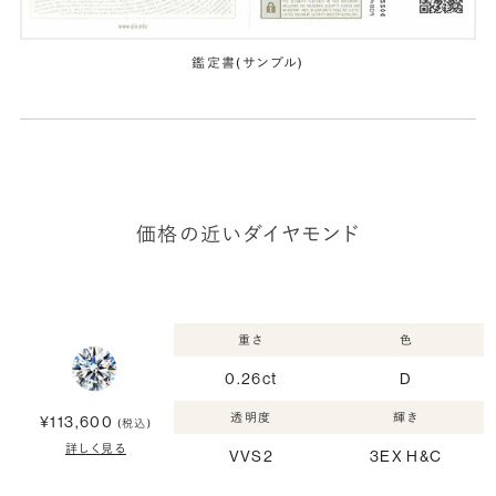
鑑定書(サンプル)
価格の近いダイヤモンド
重さ
色
0.26ct
D
透明度
輝き
¥113,600
(税込)
詳しく見る
VVS2
3EX H&C