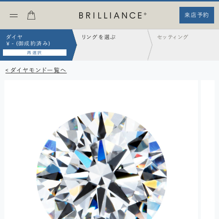
来店予約
ダイヤ
リングを選ぶ
セッティング
¥ - (御成約済み)
再選択
< ダイヤモンド一覧へ