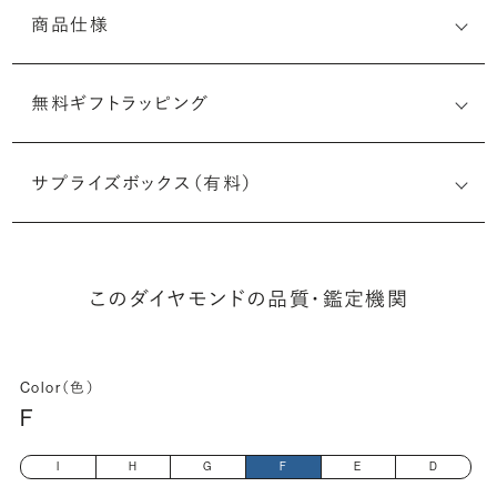
商品仕様
無料ギフトラッピング
1539119001
サプライズボックス（有料）
(最小直径-最大直径×深さ)
このダイヤモンドの品質・鑑定機関
Color（色）
F
I
H
G
F
E
D