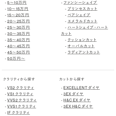
5〜10万円
ファンシーシェイプ
-
-
10〜15万円
プリンセスカット
-
-
15〜20万円
ペアシェイプ
-
-
20〜25万円
エメラルドカット
-
-
25〜30万円
ハートシェイプ・ハート
-
-
30〜35万円
カット
-
35〜40万円
クッションカット
-
-
40〜45万円
オーバルカット
-
-
45〜50万円
ラディアントカット
-
-
50万円〜
-
クラリティから探す
カットから探す
VS2 クラリティ
EXCELLENT ダイヤ
-
-
VS1 クラリティ
3EX ダイヤ
-
-
VVS2 クラリティ
H&C EX ダイヤ
-
-
VVS1 クラリティ
3EX H&C ダイヤ
-
-
IF クラリティ
-