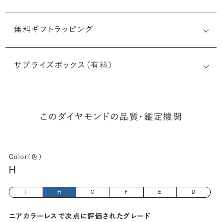
無料ギフトラッピング
7536010691
サプライズボックス（有料）
(長さx幅×深さ)
このダイヤモンドの品質・鑑定機関
Color（色）
H
I
H
G
F
E
D
ニアカラーレスで次点に評価されたグレード