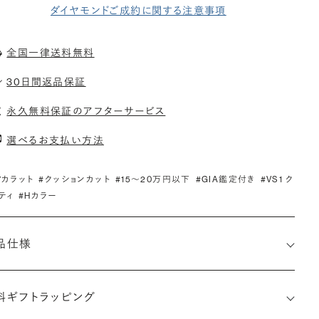
ダイヤモンドご成約に関する注意事項
全国一律送料無料
30日間返品保証
永久無料保証のアフターサービス
選べるお支払い方法
.7カラット
#クッションカット
#15〜20万円以下
#GIA鑑定付き
#VS1 ク
ティ
#Hカラー
品仕様
料ギフトラッピング
6525777429