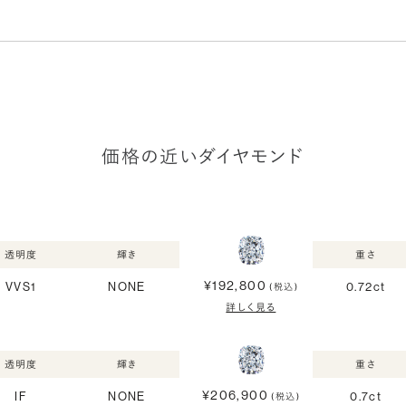
価格の近いダイヤモンド
透明度
輝き
重さ
¥192,800
VVS1
NONE
0.72ct
(税込)
詳しく見る
透明度
輝き
重さ
¥206,900
IF
NONE
0.7ct
(税込)