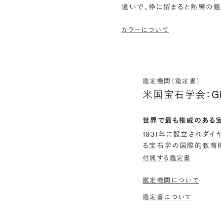
違いで、枠に留まると熟練の
カラーについて
鑑定機関（鑑定書）
米国宝石学会：G
世界で最も権威のある
1931年に設立されダ
る宝石学の国際的教育機
付属する鑑定書
鑑定機関について
鑑定書について