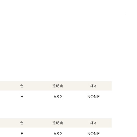
色
透明度
輝き
H
VS2
NONE
色
透明度
輝き
F
VS2
NONE