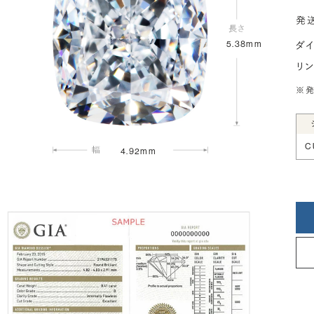
発
5.38mm
ダ
リ
※発
C
4.92mm