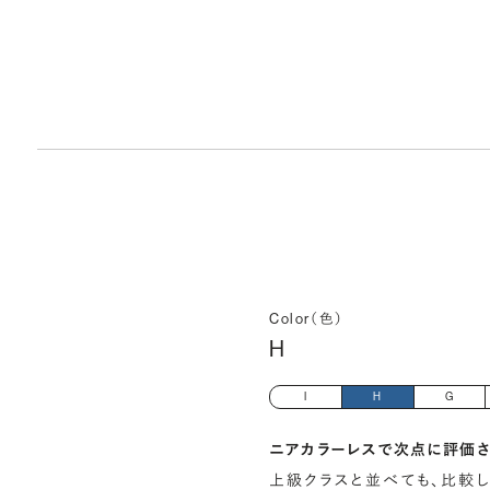
Color（色）
H
I
H
G
ニアカラーレスで次点に評価さ
上級クラスと並べても、比較