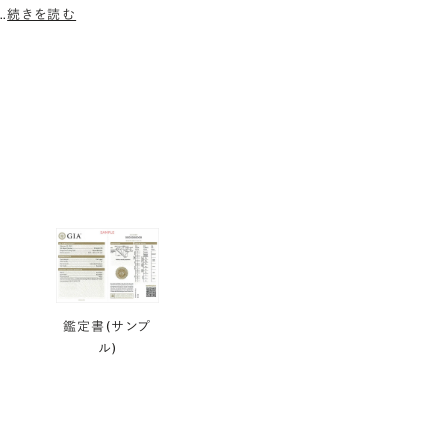
…
続きを読む
鑑定書(サンプ
ル)