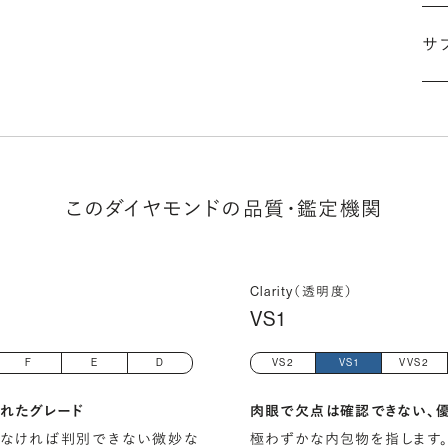
サ
(長
このダイヤモンドの品質・鑑定機関
Clarity（透明度）
VS1
F
E
D
VS2
VS1
VVS2
れたグレード
肉眼で欠点は確認できない、
しなければ判別できない微妙な
極わずかな内包物を指します。