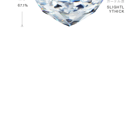
67.1%
SLIGHTL
YTHICK