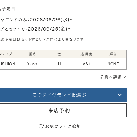
送予定日
2026/08/26(水)〜
イヤモンドのみ：
2026/09/25(金)〜
ングとセットで：
送予定日はセットするリング枠により異なります
シェイプ
重さ
色
透明度
輝き
USHION
0.75ct
H
VS1
NONE
品質の詳細
このダイヤモンドを選ぶ
来店予約
お気に入りに追加