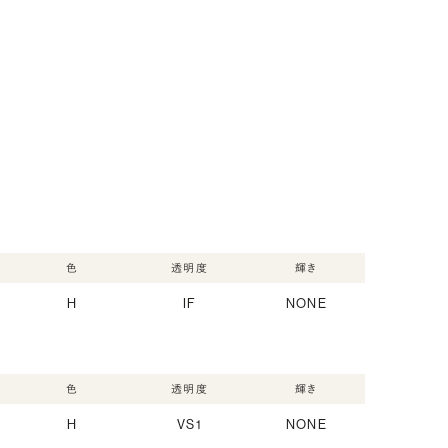
色
透明度
輝き
H
IF
NONE
色
透明度
輝き
H
VS1
NONE