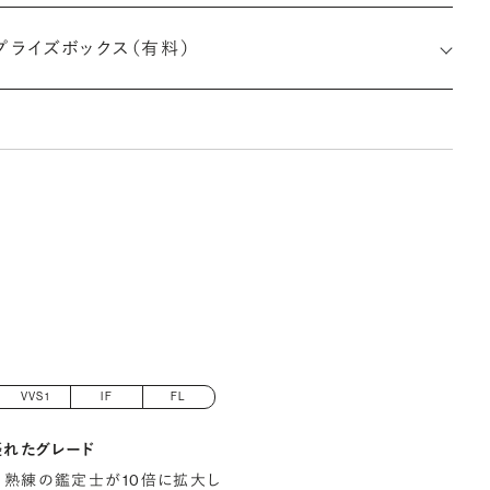
プライズボックス（有料）
さx幅×深さ)
VVS1
IF
FL
優れたグレード
 熟練の鑑定士が10倍に拡大し