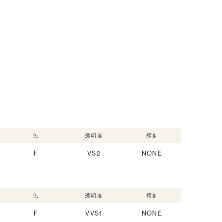
色
透明度
輝き
F
VS2
NONE
色
透明度
輝き
F
VVS1
NONE