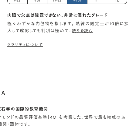
VS2
VS1
VVS2
VVS1
IF
FL
肉眼で欠点は確認できない、非常に優れたグレード
極々わずかな内包物を指します。 熟練の鑑定士が10倍に拡
大して確認しても判別は極めて
…
続きを読む
クラリティについて
IA
宝石学の国際的教育機関
イヤモンドの品質評価基準「4C」を考案した、世界で最も権威のあ
関・団体です。