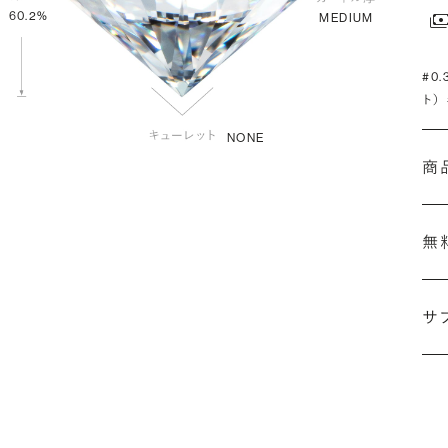
60.2%
MEDIUM
#0
ト）
NONE
商
無
サ
(最