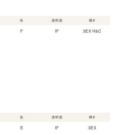
色
透明度
輝き
F
IF
3EX H&C
色
透明度
輝き
E
IF
3EX