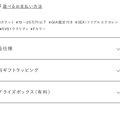
選べるお支払い方法
.3カラット
#15〜20万円以下
#GIA鑑定付き
#3EX（トリプルエクセレン
#VVS1 クラリティ
#Fカラー
品仕様
料ギフトラッピング
2527739503
プライズボックス（有料）
小直径-最大直径×深さ)