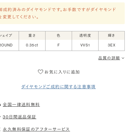
御成約済みのダイヤモンドです。お手数ですがダイヤモンド
を変更してください。
シェイプ
重さ
色
透明度
輝き
ROUND
0.35ct
F
VVS1
3EX
品質の詳細
お気に入りに追加
ダイヤモンドご成約に関する注意事項
全国一律送料無料
30日間返品保証
永久無料保証のアフターサービス