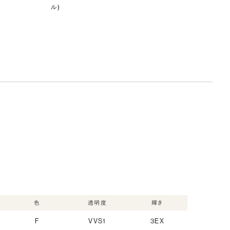
ル)
色
透明度
輝き
F
VVS1
3EX