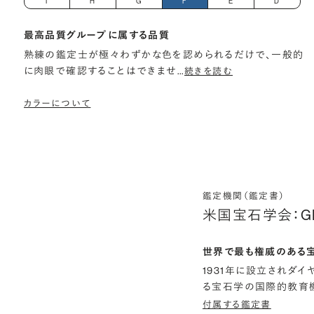
I
H
G
F
E
D
最高品質グループに属する品質
熟練の鑑定士が極々わずかな色を認められるだけで、一般的
に肉眼で確認することはできませ
…
続きを読む
カラーについて
鑑定機関（鑑定書）
米国宝石学会：G
世界で最も権威のある
1931年に設立されダ
る宝石学の国際的教育機
付属する鑑定書