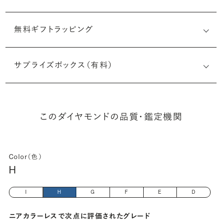
無料ギフトラッピング
6525967267
サプライズボックス（有料）
(長さx幅×深さ)
このダイヤモンドの品質・鑑定機関
Color（色）
H
I
H
G
F
E
D
ニアカラーレスで次点に評価されたグレード