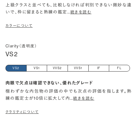
上級クラスと並べても、比較しなければ判別できない微妙な違
いで、枠に留まると熟練の鑑定
…
続きを読む
カラーについて
Clarity（透明度）
VS2
VS2
VS1
VVS2
VVS1
IF
FL
肉眼で欠点は確認できない、優れたグレード
極わずかな内包物の評価の中でも次点の評価を指します。熟
練の鑑定士が10倍に拡大して内
…
続きを読む
クラリティについて