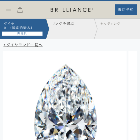
来店予約
ダイヤ
リングを選ぶ
セッティング
¥ - (御成約済み)
再選択
< ダイヤモンド一覧へ