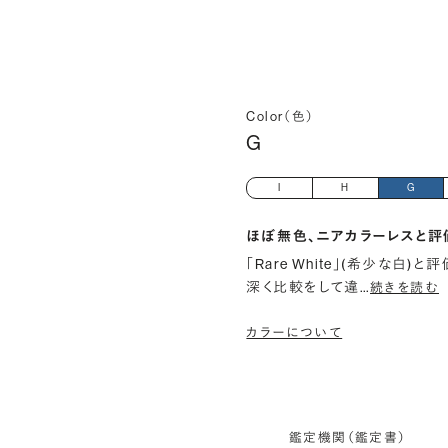
Color（色）
G
I
H
G
ほぼ無色、ニアカラーレスと評
「Rare White」(希少な白
深く比較をして違
…
続きを読む
カラーについて
鑑定機関（鑑定書）