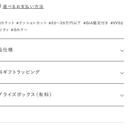
選べるお支払い方法
.8カラット
#クッションカット
#30〜35万円以下
#GIA鑑定付き
#VVS2
リティ
#Gカラー
品仕様
料ギフトラッピング
7526922369
プライズボックス（有料）
さx幅×深さ)