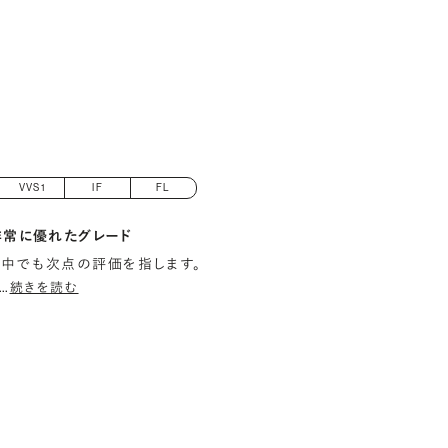
VVS1
IF
FL
非常に優れたグレード
中でも次点の評価を指します。
…
続きを読む