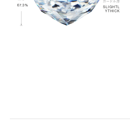
67.3%
SLIGHTL
YTHICK