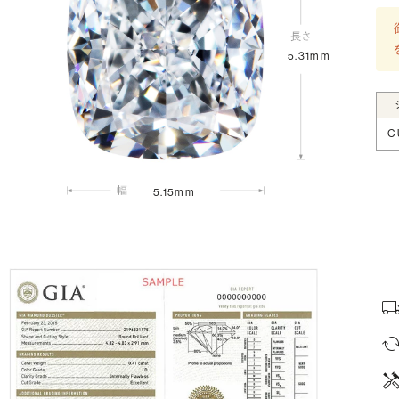
5.31mm
C
5.15mm