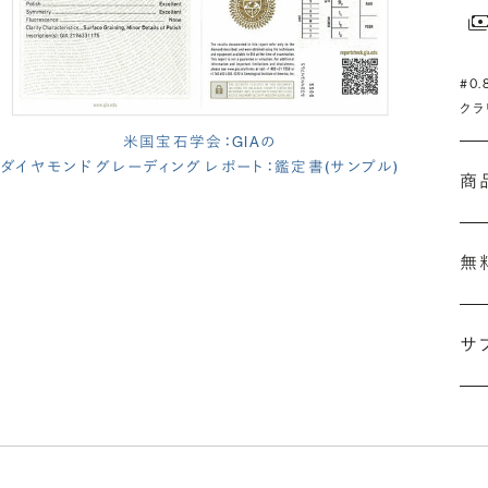
#0
クラ
米国宝石学会：GIAの
ダイヤモンド グレーディング レポート：鑑定書(サンプル)
商
無
サ
(長