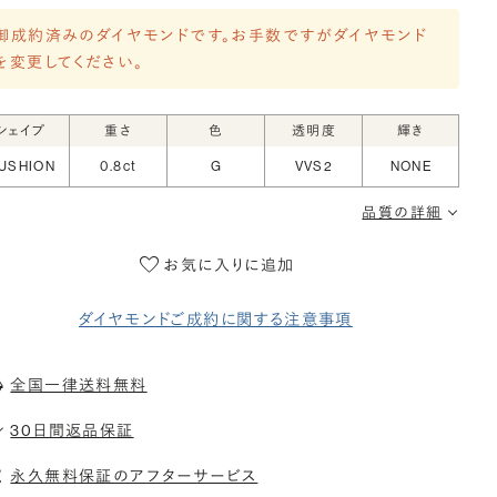
御成約済みのダイヤモンドです。お手数ですがダイヤモンド
を変更してください。
シェイプ
重さ
色
透明度
輝き
USHION
0.8ct
G
VVS2
NONE
品質の詳細
お気に入りに追加
ダイヤモンドご成約に関する注意事項
全国一律送料無料
30日間返品保証
永久無料保証のアフターサービス