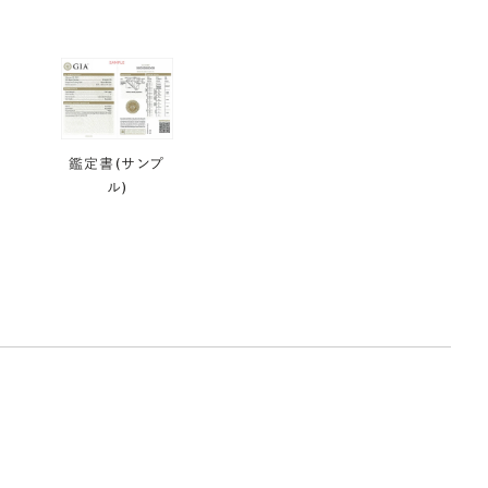
鑑定書(サンプ
ル)