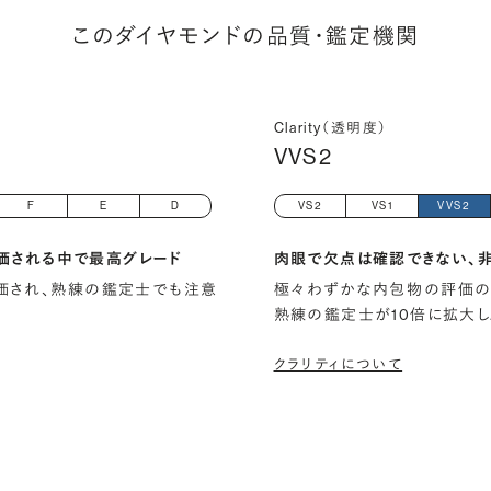
このダイヤモンドの品質・鑑定機関
Clarity（透明度）
VVS2
F
E
D
VS2
VS1
VVS2
価される中で最高グレード
肉眼で欠点は確認できない、
)と評価され、熟練の鑑定士でも注意
極々わずかな内包物の評価の
熟練の鑑定士が10倍に拡大し
クラリティについて