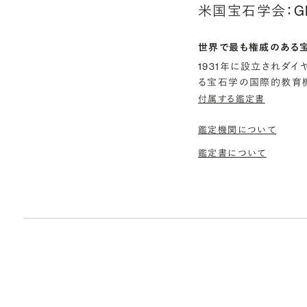
米国宝石学会：G
世界で最も権威のある
1931年に設立されダ
る宝石学の国際的教育機
付属する鑑定書
鑑定機関について
鑑定書について