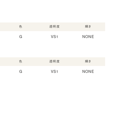
色
透明度
輝き
G
VS1
NONE
色
透明度
輝き
G
VS1
NONE