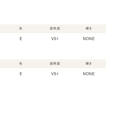
色
透明度
輝き
E
VS1
NONE
色
透明度
輝き
E
VS1
NONE