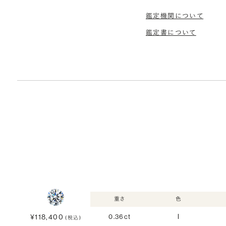
鑑定機関について
鑑定書について
重さ
色
¥118,400
0.36ct
I
(税込)