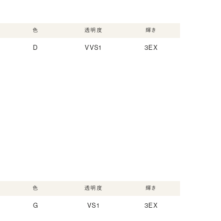
色
透明度
輝き
D
VVS1
3EX
色
透明度
輝き
G
VS1
3EX