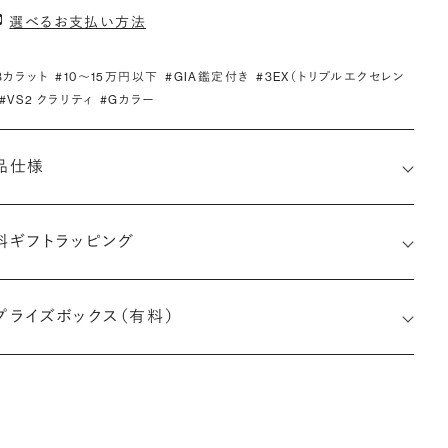
選べるお支払い方法
.3カラット
#10〜15万円以下
#GIA鑑定付き
#3EX（トリプルエクセレン
#VS2 クラリティ
#Gカラー
品仕様
料ギフトラッピング
1529704561
プライズボックス（有料）
小直径-最大直径×深さ)