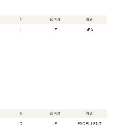
色
透明度
輝き
I
IF
3EX
色
透明度
輝き
D
IF
EXCELLENT