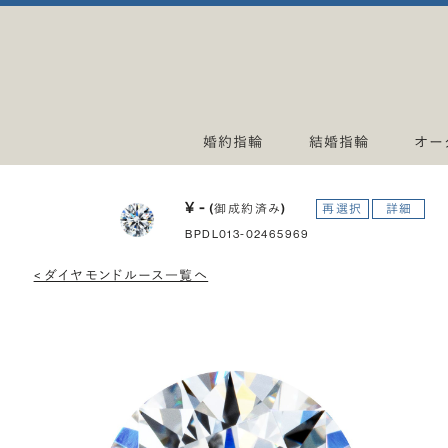
婚約指輪
結婚指輪
オー
¥ -
(御成約済み)
再選択
詳細
BPDL013-02465969
< ダイヤモンドルース一覧へ