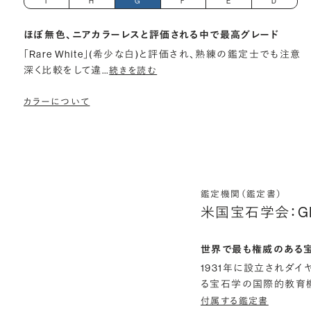
I
H
G
F
E
D
ほぼ無色、ニアカラーレスと評価される中で最高グレード
「Rare White」(希少な白)と評価され、熟練の鑑定士でも注意
深く比較をして違
…
続きを読む
カラーについて
鑑定機関（鑑定書）
米国宝石学会：G
世界で最も権威のある
1931年に設立されダ
る宝石学の国際的教育機
付属する鑑定書