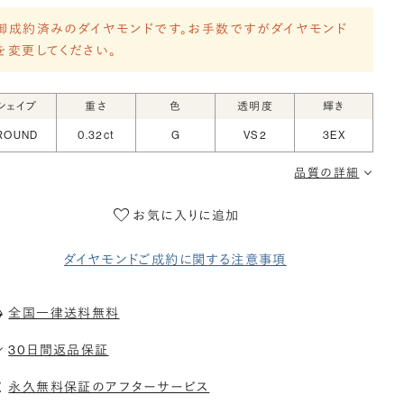
御成約済みのダイヤモンドです。お手数ですがダイヤモンド
を変更してください。
シェイプ
重さ
色
透明度
輝き
ROUND
0.32ct
G
VS2
3EX
品質の詳細
お気に入りに追加
ダイヤモンドご成約に関する注意事項
全国一律送料無料
30日間返品保証
永久無料保証のアフターサービス