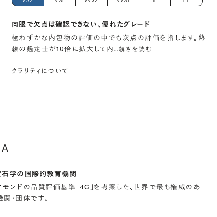
VS2
VS1
VVS2
VVS1
IF
FL
肉眼で欠点は確認できない、優れたグレード
極わずかな内包物の評価の中でも次点の評価を指します。熟
練の鑑定士が10倍に拡大して内
…
続きを読む
クラリティについて
IA
宝石学の国際的教育機関
イヤモンドの品質評価基準「4C」を考案した、世界で最も権威のあ
関・団体です。