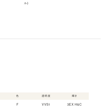
ル)
色
透明度
輝き
F
VVS1
3EX H&C