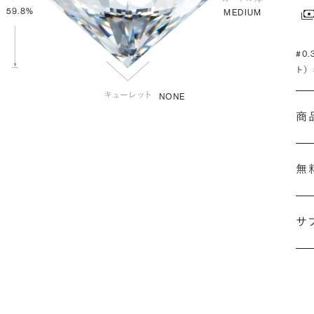
59.8%
MEDIUM
#0
ト）
NONE
商
無
サ
(最