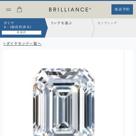
来店予約
ダイヤ
リングを選ぶ
セッティング
¥ - (御成約済み)
再選択
< ダイヤモンド一覧へ