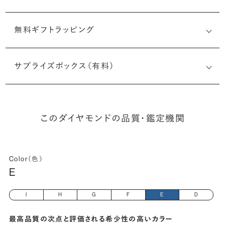
無料ギフトラッピング
6521935963
サプライズボックス（有料）
(長さx幅×深さ)
このダイヤモンドの品質・鑑定機関
Color（色）
E
I
H
G
F
E
D
最高品質の次点と評価される希少性の高いカラー