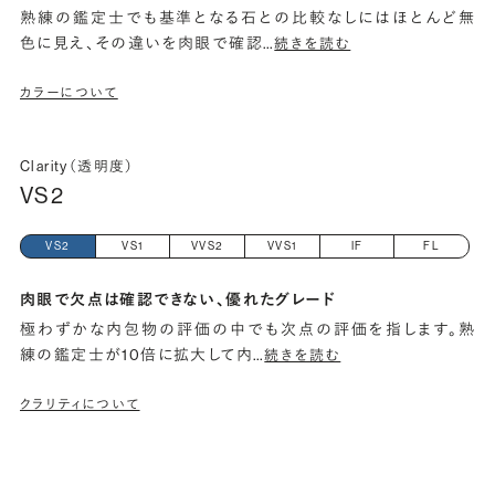
熟練の鑑定士でも基準となる石との比較なしにはほとんど無
色に見え、その違いを肉眼で確認
…
続きを読む
カラーについて
Clarity（透明度）
VS2
VS2
VS1
VVS2
VVS1
IF
FL
肉眼で欠点は確認できない、優れたグレード
極わずかな内包物の評価の中でも次点の評価を指します。熟
練の鑑定士が10倍に拡大して内
…
続きを読む
クラリティについて