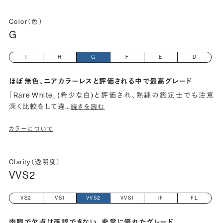
Color（色）
G
I
H
G
F
E
D
ほぼ無色、ニアカラーレスと評価される中で最高グレード
「Rare White」(希少な白)と評価され、熟練の鑑定士でも注意
深く比較をして違
…
続きを読む
カラーについて
Clarity（透明度）
VVS2
VS2
VS1
VVS2
VVS1
IF
FL
肉眼で欠点は確認できない、非常に優れたグレード