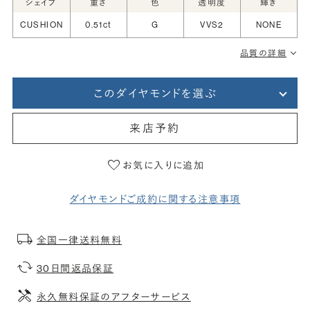
シェイプ
重さ
色
透明度
輝き
CUSHION
0.51ct
G
VVS2
NONE
品質の詳細
このダイヤモンドを選ぶ
来店予約
お気に入りに追加
ダイヤモンドご成約に関する注意事項
全国一律送料無料
30日間返品保証
永久無料保証のアフターサービス