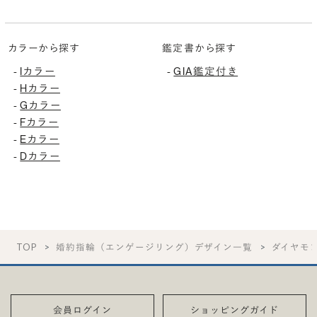
カラーから探す
鑑定書から探す
Iカラー
GIA鑑定付き
-
-
Hカラー
-
Gカラー
-
Fカラー
-
Eカラー
-
Dカラー
-
TOP
婚約指輪（エンゲージリング）デザイン一覧
ダイヤモ
会員ログイン
ショッピングガイド