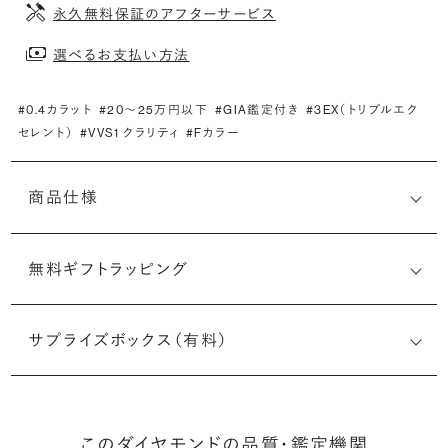
永久無料保証のアフターサービス
選べるお支払い方法
#0.4カラット
#20〜25万円以下
#GIA鑑定付き
#3EX（トリプルエク
セレント）
#VVS1 クラリティ
#Fカラー
商品仕様
無料ギフトラッピング
7528871929
サプライズボックス（有料）
(最小直径-最大直径×深さ)
このダイヤモンドの品質・鑑定機関