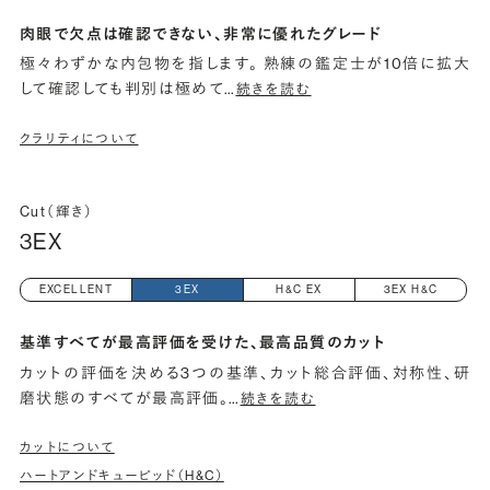
肉眼で欠点は確認できない、非常に優れたグレード
極々わずかな内包物を指します。 熟練の鑑定士が10倍に拡大
して確認しても判別は極めて
…
続きを読む
クラリティについて
Cut（輝き）
3EX
EXCELLENT
3EX
H&C EX
3EX H&C
基準すべてが最高評価を受けた、最高品質のカット
カットの評価を決める3つの基準、カット総合評価、対称性、研
磨状態のすべてが最高評価。
…
続きを読む
カットについて
ハートアンドキューピッド（H&C）