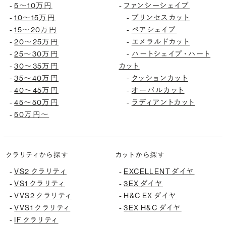
5〜10万円
ファンシーシェイプ
-
-
10〜15万円
プリンセスカット
-
-
15〜20万円
ペアシェイプ
-
-
20〜25万円
エメラルドカット
-
-
25〜30万円
ハートシェイプ・ハート
-
-
30〜35万円
カット
-
35〜40万円
クッションカット
-
-
40〜45万円
オーバルカット
-
-
45〜50万円
ラディアントカット
-
-
50万円〜
-
クラリティから探す
カットから探す
VS2 クラリティ
EXCELLENT ダイヤ
-
-
VS1 クラリティ
3EX ダイヤ
-
-
VVS2 クラリティ
H&C EX ダイヤ
-
-
VVS1 クラリティ
3EX H&C ダイヤ
-
-
IF クラリティ
-