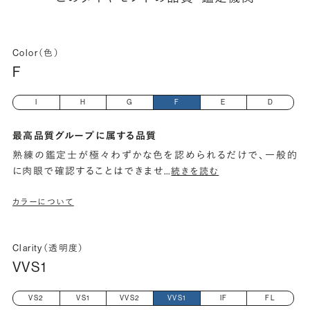
Color（色）
F
I
H
G
F
E
D
最高品質グループに属する品質
熟練の鑑定士が極々わずかな色を認められるだけで、一般的
に肉眼で確認することはできませ
…
続きを読む
カラーについて
Clarity（透明度）
VVS1
VS2
VS1
VVS2
VVS1
IF
FL