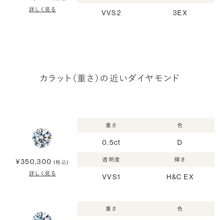
詳しく見る
VVS2
3EX
カラット（重さ）の近いダイヤモンド
重さ
色
0.5ct
D
透明度
輝き
¥350,300
(税込)
詳しく見る
VVS1
H&C EX
重さ
色