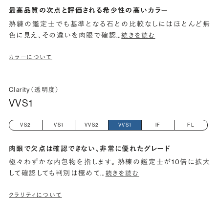
最高品質の次点と評価される希少性の高いカラー
熟練の鑑定士でも基準となる石との比較なしにはほとんど無
色に見え、その違いを肉眼で確認
…
続きを読む
カラーについて
Clarity（透明度）
VVS1
VS2
VS1
VVS2
VVS1
IF
FL
肉眼で欠点は確認できない、非常に優れたグレード
極々わずかな内包物を指します。 熟練の鑑定士が10倍に拡大
して確認しても判別は極めて
…
続きを読む
クラリティについて