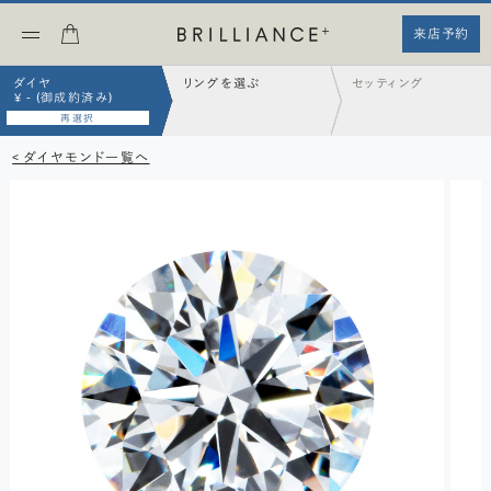
来店予約
ダイヤ
リングを選ぶ
セッティング
¥ - (御成約済み)
再選択
< ダイヤモンド一覧へ