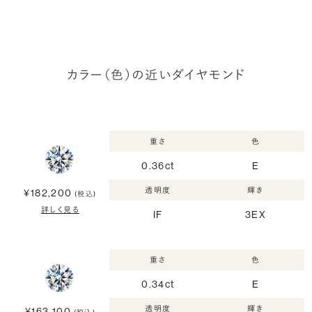
カラー（色）の近いダイヤモンド
重さ
色
0.36ct
E
透明度
輝き
¥182,200
(税込)
詳しく見る
IF
3EX
重さ
色
0.34ct
E
透明度
輝き
¥163,100