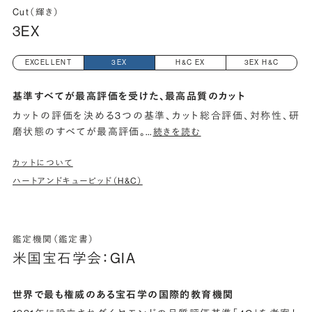
Cut（輝き）
3EX
EXCELLENT
3EX
H&C EX
3EX H&C
基準すべてが最高評価を受けた、最高品質のカット
カットの評価を決める3つの基準、カット総合評価、対称性、研
磨状態のすべてが最高評価。
…
続きを読む
カットについて
ハートアンドキューピッド（H&C）
鑑定機関（鑑定書）
米国宝石学会：GIA
世界で最も権威のある宝石学の国際的教育機関