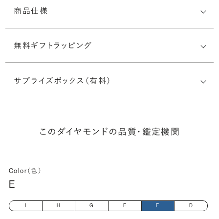
商品仕様
無料ギフトラッピング
2527858782
サプライズボックス（有料）
(最小直径-最大直径×深さ)
このダイヤモンドの品質・鑑定機関
Color（色）
E
I
H
G
F
E
D