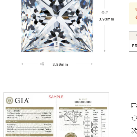
3.93mm
P
3.89mm