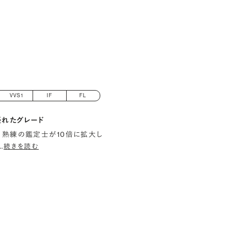
VVS1
IF
FL
優れたグレード
 熟練の鑑定士が10倍に拡大し
…
続きを読む