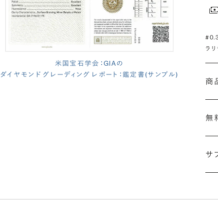
#0
ラリ
米国宝石学会：GIAの
ダイヤモンド グレーディング レポート：鑑定書(サンプル)
商
無
サ
(長