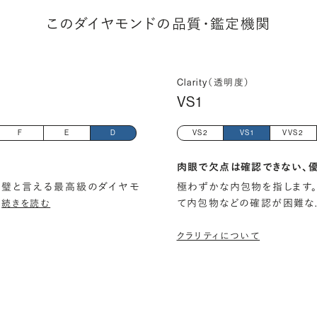
このダイヤモンドの品質・鑑定機関
Clarity（透明度）
VS1
F
E
D
VS2
VS1
VVS2
肉眼で欠点は確認できない、
璧と言える最高級のダイヤモ
極わずかな内包物を指します。
…
て内包物などの確認が困難な
続きを読む
クラリティについて