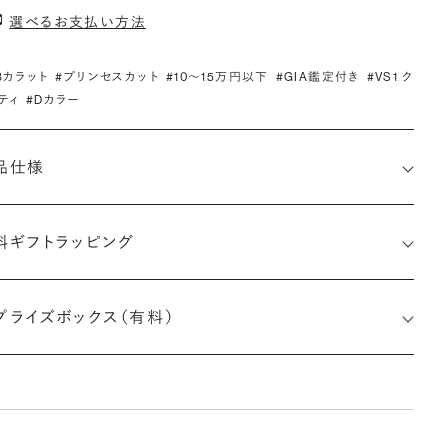
選べるお支払い方法
.3カラット
#プリンセスカット
#10〜15万円以下
#GIA鑑定付き
#VS1 ク
ティ
#Dカラー
品仕様
料ギフトラッピング
2526860309
プライズボックス（有料）
さx幅×深さ)