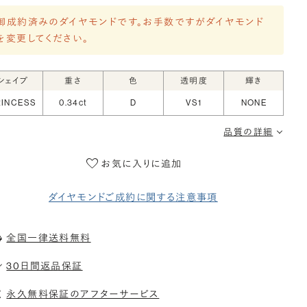
御成約済みのダイヤモンドです。お手数ですがダイヤモンド
を変更してください。
シェイプ
重さ
色
透明度
輝き
RINCESS
0.34ct
D
VS1
NONE
品質の詳細
お気に入りに追加
ダイヤモンドご成約に関する注意事項
全国一律送料無料
30日間返品保証
永久無料保証のアフターサービス