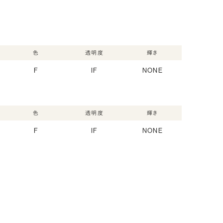
色
透明度
輝き
F
IF
NONE
色
透明度
輝き
F
IF
NONE