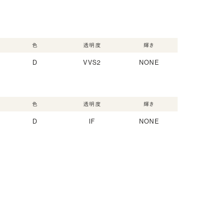
色
透明度
輝き
D
VVS2
NONE
色
透明度
輝き
D
IF
NONE