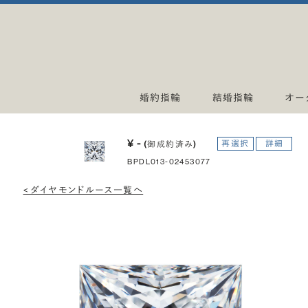
婚約指輪
結婚指輪
オー
¥ -
再選択
詳細
(御成約済み)
BPDL013-02453077
< ダイヤモンドルース一覧へ