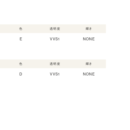
色
透明度
輝き
E
VVS1
NONE
色
透明度
輝き
D
VVS1
NONE