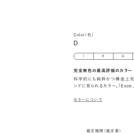
Color（色）
D
I
H
G
完全無色の最高評価のカラー
科学的にも純粋かつ構造上完
ンドに見られるカラー。「Exce
カラーについて
鑑定機関（鑑定書）