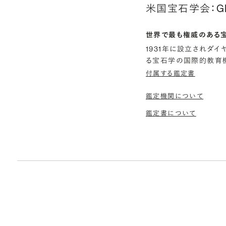
米国宝石学会：G
世界で最も権威のある
1931年に設立されダ
る宝石学の国際的教育機
付属する鑑定書
鑑定機関について
鑑定書について