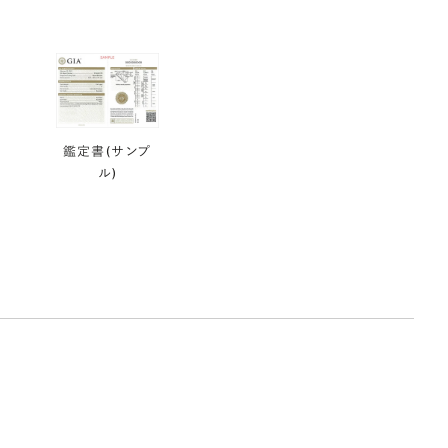
鑑定書(サンプ
ル)