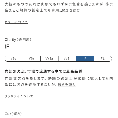
大粒のものであれば肉眼でもわずかに色味を感じますが、枠に
留まると熟練の鑑定士でも専用
…
続きを読む
カラーについて
Clarity（透明度）
IF
VS2
VS1
VVS2
VVS1
IF
FL
内部無欠点、市場で流通する中では最高品質
内部無欠点を指します。 熟練の鑑定士が10倍に拡大しても内
部には欠点を確認することが
…
続きを読む
クラリティについて
Cut（輝き）