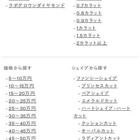
-
ラボグロウンダイヤモンド
-
0.7カラット
-
0.8カラット
-
0.9カラット
-
1カラット
-
1.5カラット
-
2カラット以上
価格から探す
シェイプから探す
-
5〜10万円
-
ファンシーシェイプ
-
10〜15万円
-
プリンセスカット
-
15〜20万円
-
ペアシェイプ
-
20〜25万円
-
エメラルドカット
-
25〜30万円
-
ハートシェイプ・ハート
-
30〜35万円
カット
-
35〜40万円
-
クッションカット
-
40〜45万円
-
オーバルカット
-
45〜50万円
-
ラディアントカット