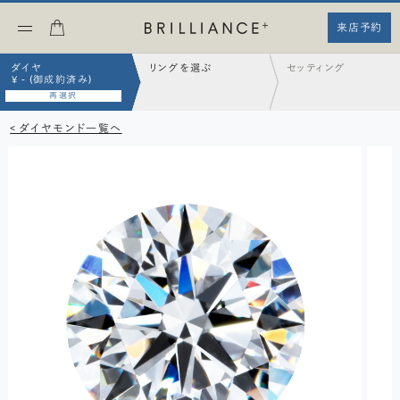
来店予約
ダイヤ
リングを選ぶ
セッティング
¥ - (御成約済み)
再選択
< ダイヤモンド一覧へ