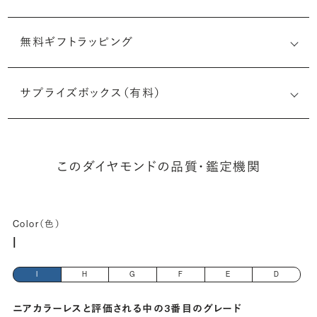
無料ギフトラッピング
6525821692
サプライズボックス（有料）
(最小直径-最大直径×深さ)
このダイヤモンドの品質・鑑定機関
Color（色）
I
I
H
G
F
E
D
ニアカラーレスと評価される中の3番目のグレード