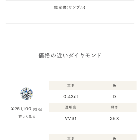
鑑定書(サンプル)
価格の近いダイヤモンド
重さ
色
0.43ct
D
透明度
輝き
¥251,100
(税込)
詳しく見る
VVS1
3EX
重さ
色