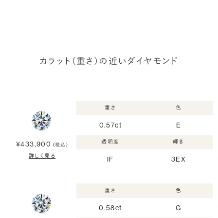
カラット（重さ）の近いダイヤモンド
重さ
色
0.57ct
E
透明度
輝き
¥433,900
(税込)
詳しく見る
IF
3EX
重さ
色
0.58ct
G