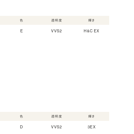
色
透明度
輝き
E
VVS2
H&C EX
色
透明度
輝き
D
VVS2
3EX