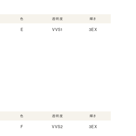
色
透明度
輝き
E
VVS1
3EX
色
透明度
輝き
F
VVS2
3EX