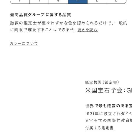
I
H
G
F
E
D
最高品質グループに属する品質
熟練の鑑定士が極々わずかな色を認められるだけで、一般的
に肉眼で確認することはできませ
…
続きを読む
カラーについて
鑑定機関（鑑定書）
米国宝石学会：G
世界で最も権威のある
1931年に設立されダ
る宝石学の国際的教育機
付属する鑑定書