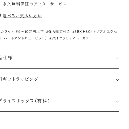
永久無料保証のアフターサービス
選べるお支払い方法
.3カラット
#5〜10万円以下
#GIA鑑定付き
#3EX H&C（トリプルエクセ
ト ハートアンドキューピッド）
#VS1 クラリティ
#Fカラー
品仕様
料ギフトラッピング
7528565908
プライズボックス（有料）
小直径-最大直径×深さ)