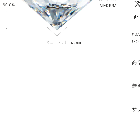
60.0%
MEDIUM
#0
レン
NONE
商
無
サ
(最