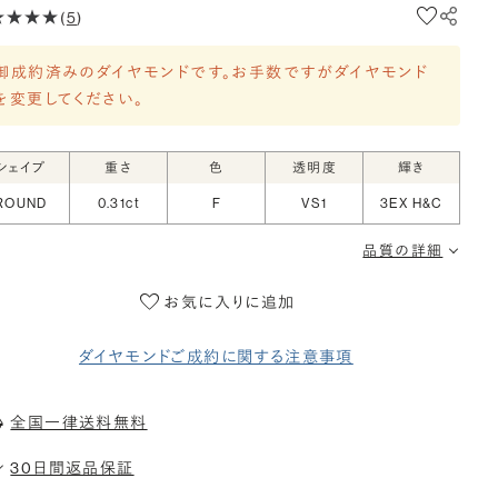
(
5
)
御成約済みのダイヤモンドです。お手数ですがダイヤモンド
を変更してください。
シェイプ
重さ
色
透明度
輝き
ROUND
0.31ct
F
VS1
3EX H&C
品質の詳細
お気に入りに追加
ダイヤモンドご成約に関する注意事項
全国一律送料無料
30日間返品保証