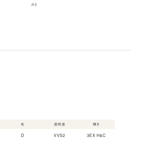
ル)
色
透明度
輝き
D
VVS2
3EX H&C