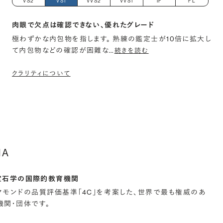
VS2
VS1
VVS2
VVS1
IF
FL
肉眼で欠点は確認できない、優れたグレード
極わずかな内包物を指します。 熟練の鑑定士が10倍に拡大し
て内包物などの確認が困難な
…
続きを読む
クラリティについて
IA
宝石学の国際的教育機関
イヤモンドの品質評価基準「4C」を考案した、世界で最も権威のあ
関・団体です。