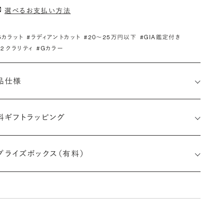
選べるお支払い方法
.5カラット
#ラディアントカット
#20〜25万円以下
#GIA鑑定付き
S2 クラリティ
#Gカラー
品仕様
料ギフトラッピング
5523768312
プライズボックス（有料）
さx幅×深さ)