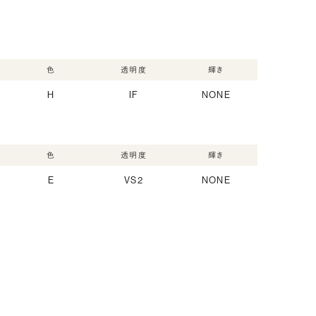
色
透明度
輝き
H
IF
NONE
色
透明度
輝き
E
VS2
NONE