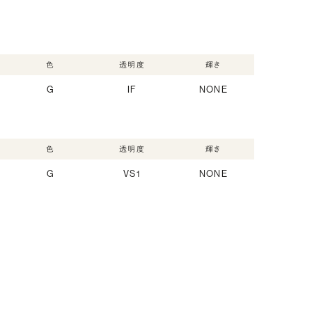
色
透明度
輝き
G
IF
NONE
色
透明度
輝き
G
VS1
NONE