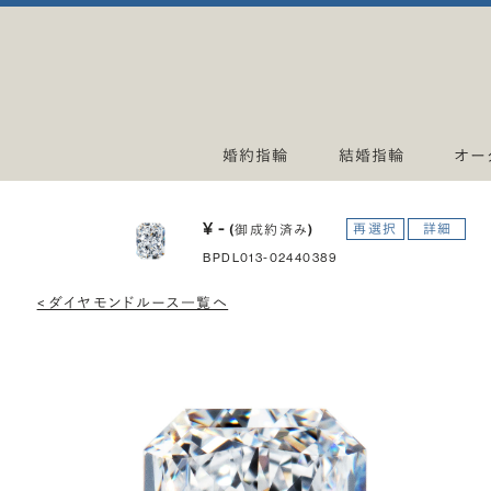
婚約指輪
結婚指輪
オー
¥ -
再選択
詳細
(御成約済み)
BPDL013-02440389
< ダイヤモンドルース一覧へ