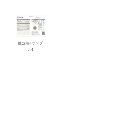
鑑定書(サンプ
ル)