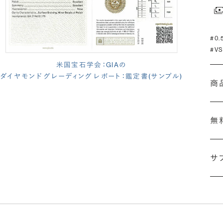
#0
#V
米国宝石学会：GIAの
ダイヤモンド グレーディング レポート：鑑定書(サンプル)
商
無
サ
(長