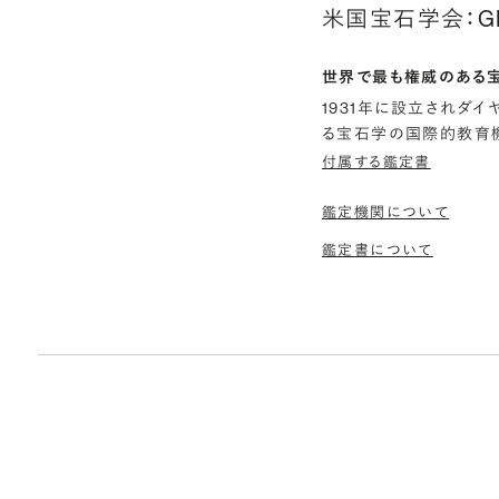
米国宝石学会：G
世界で最も権威のある
1931年に設立されダ
る宝石学の国際的教育機
付属する鑑定書
鑑定機関について
鑑定書について