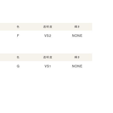
色
透明度
輝き
F
VS2
NONE
色
透明度
輝き
G
VS1
NONE