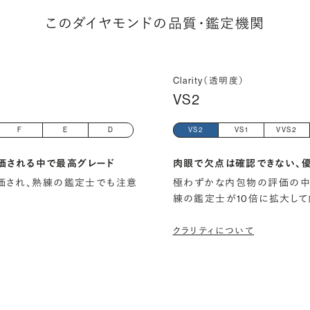
このダイヤモンドの品質・鑑定機関
Clarity（透明度）
VS2
F
E
D
VS2
VS1
VVS2
価される中で最高グレード
肉眼で欠点は確認できない、
)と評価され、熟練の鑑定士でも注意
極わずかな内包物の評価の中
練の鑑定士が10倍に拡大して
クラリティについて