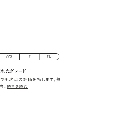
VVS1
IF
FL
優れたグレード
でも次点の評価を指します。熟
内
…
続きを読む