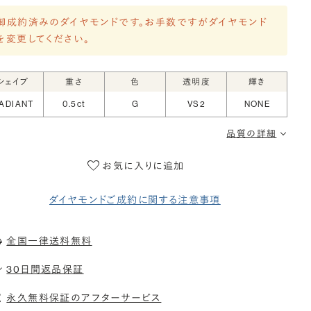
御成約済みのダイヤモンドです。お手数ですがダイヤモンド
を変更してください。
シェイプ
重さ
色
透明度
輝き
ADIANT
0.5ct
G
VS2
NONE
品質の詳細
お気に入りに追加
ダイヤモンドご成約に関する注意事項
全国一律送料無料
30日間返品保証
永久無料保証のアフターサービス