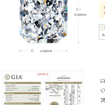
5.04mm
R
4.02mm