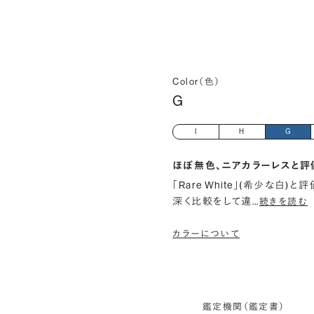
Color（色）
G
I
H
G
ほぼ無色、ニアカラーレスと評
「Rare White」(希少な白
深く比較をして違
…
続きを読む
カラーについて
鑑定機関（鑑定書）