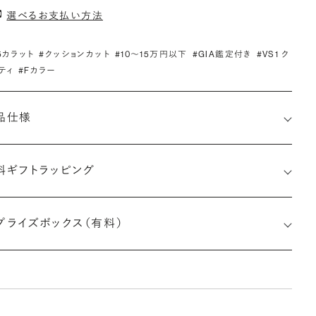
選べるお支払い方法
.5カラット
#クッションカット
#10〜15万円以下
#GIA鑑定付き
#VS1 ク
ティ
#Fカラー
品仕様
料ギフトラッピング
2527743168
プライズボックス（有料）
さx幅×深さ)