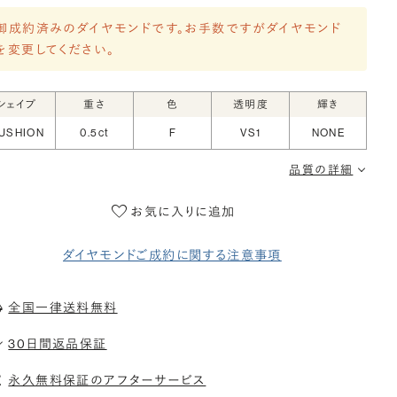
御成約済みのダイヤモンドです。お手数ですがダイヤモンド
を変更してください。
シェイプ
重さ
色
透明度
輝き
USHION
0.5ct
F
VS1
NONE
品質の詳細
お気に入りに追加
ダイヤモンドご成約に関する注意事項
全国一律送料無料
30日間返品保証
永久無料保証のアフターサービス