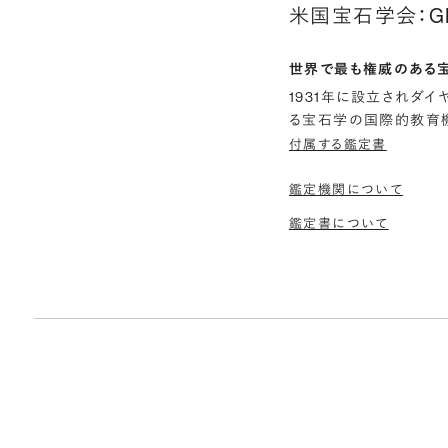
米国宝石学会：G
世界で最も権威のある
1931年に設立されダ
る宝石学の国際的教育機
付属する鑑定書
鑑定機関について
鑑定書について