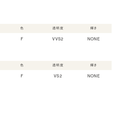
色
透明度
輝き
F
VVS2
NONE
色
透明度
輝き
F
VS2
NONE