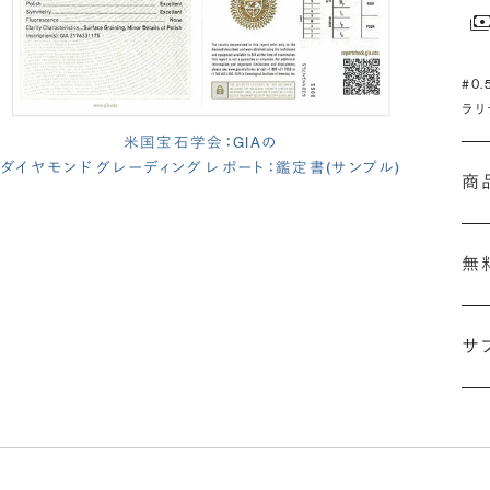
#0
ラリ
米国宝石学会：GIAの
ダイヤモンド グレーディング レポート：鑑定書(サンプル)
商
無
サ
(長