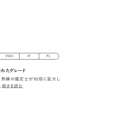
VVS1
IF
FL
優れたグレード
 熟練の鑑定士が10倍に拡大し
…
続きを読む