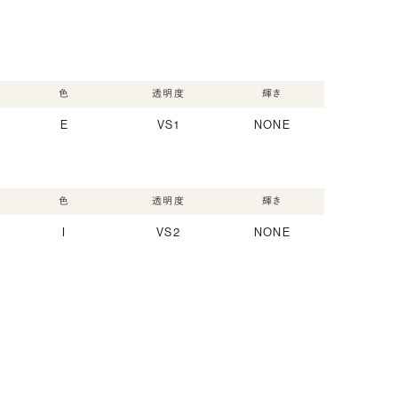
色
透明度
輝き
E
VS1
NONE
色
透明度
輝き
I
VS2
NONE