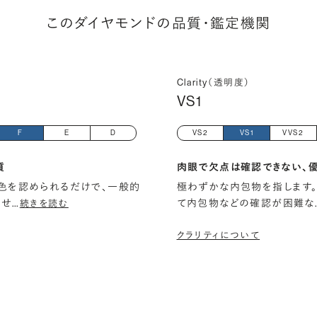
このダイヤモンドの品質・鑑定機関
Clarity（透明度）
VS1
F
E
D
VS2
VS1
VVS2
質
肉眼で欠点は確認できない、
色を認められるだけで、一般的
極わずかな内包物を指します。
ませ
…
て内包物などの確認が困難な
続きを読む
クラリティについて