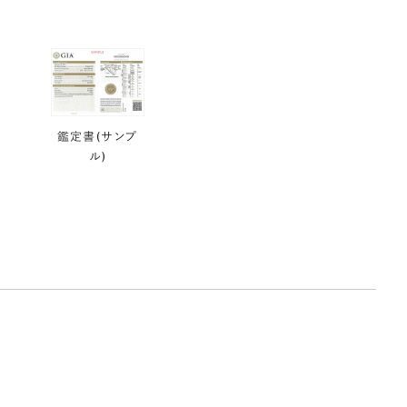
鑑定書(サンプ
ル)