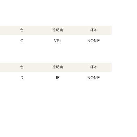
色
透明度
輝き
G
VS1
NONE
色
透明度
輝き
D
IF
NONE