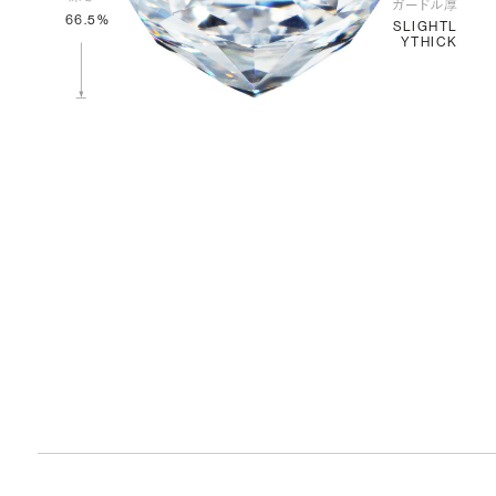
66.5%
SLIGHTL
YTHICK