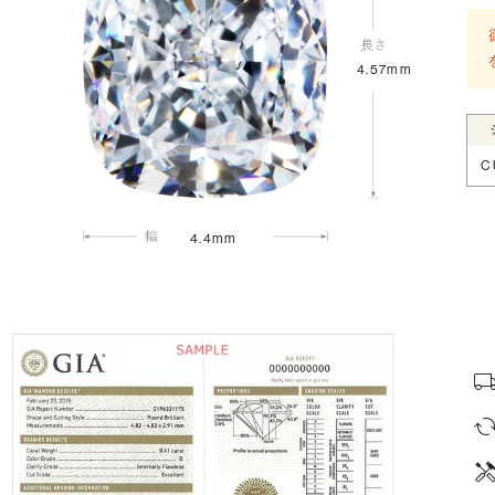
4.57mm
C
4.4mm