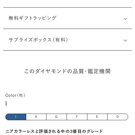
無料ギフトラッピング
6525730438
サプライズボックス（有料）
(長さx幅×深さ)
このダイヤモンドの品質・鑑定機関
Color（色）
I
I
H
G
F
E
D
ニアカラーレスと評価される中の3番目のグレード