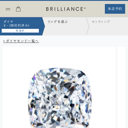
来店予約
ダイヤ
リングを選ぶ
セッティング
¥ - (御成約済み)
再選択
< ダイヤモンド一覧へ