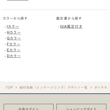
カラーから探す
鑑定書から探す
Iカラー
GIA鑑定付き
-
-
Hカラー
-
Gカラー
-
Fカラー
-
Eカラー
-
Dカラー
-
TOP
婚約指輪（エンゲージリング）デザイン一覧
ダイヤモ
会員ログイン
ショッピングガイド