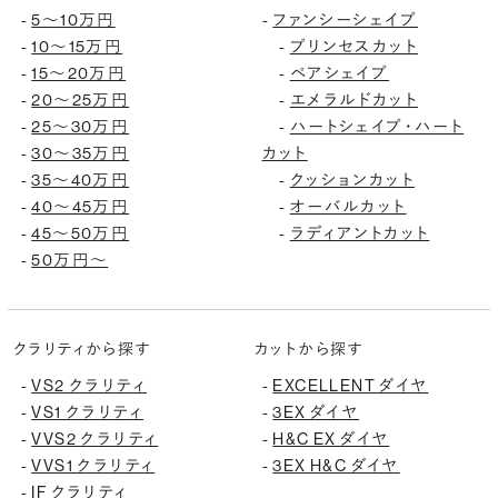
5〜10万円
ファンシーシェイプ
-
-
10〜15万円
プリンセスカット
-
-
15〜20万円
ペアシェイプ
-
-
20〜25万円
エメラルドカット
-
-
25〜30万円
ハートシェイプ・ハート
-
-
30〜35万円
カット
-
35〜40万円
クッションカット
-
-
40〜45万円
オーバルカット
-
-
45〜50万円
ラディアントカット
-
-
50万円〜
-
クラリティから探す
カットから探す
VS2 クラリティ
EXCELLENT ダイヤ
-
-
VS1 クラリティ
3EX ダイヤ
-
-
VVS2 クラリティ
H&C EX ダイヤ
-
-
VVS1 クラリティ
3EX H&C ダイヤ
-
-
IF クラリティ
-