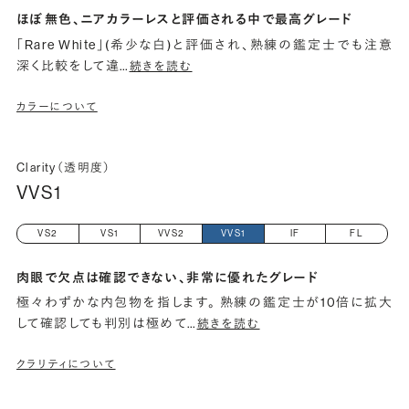
ほぼ無色、ニアカラーレスと評価される中で最高グレード
「Rare White」(希少な白)と評価され、熟練の鑑定士でも注意
深く比較をして違
…
続きを読む
カラーについて
Clarity（透明度）
VVS1
VS2
VS1
VVS2
VVS1
IF
FL
肉眼で欠点は確認できない、非常に優れたグレード
極々わずかな内包物を指します。 熟練の鑑定士が10倍に拡大
して確認しても判別は極めて
…
続きを読む
クラリティについて