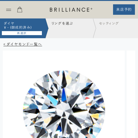
来店予約
ダイヤ
リングを選ぶ
セッティング
¥ - (御成約済み)
再選択
< ダイヤモンド一覧へ