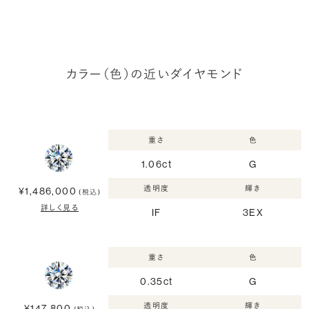
カラー（色）の近いダイヤモンド
重さ
色
1.06ct
G
透明度
輝き
¥1,486,000
(税込)
詳しく見る
IF
3EX
重さ
色
0.35ct
G
透明度
輝き
¥147,800