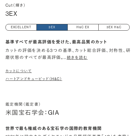
Cut（輝き）
3EX
EXCELLENT
3EX
H&C EX
3EX H&C
基準すべてが最高評価を受けた、最高品質のカット
カットの評価を決める3つの基準、カット総合評価、対称性、研
磨状態のすべてが最高評価。
…
続きを読む
カットについて
ハートアンドキューピッド（H&C）
鑑定機関（鑑定書）
米国宝石学会：GIA
世界で最も権威のある宝石学の国際的教育機関