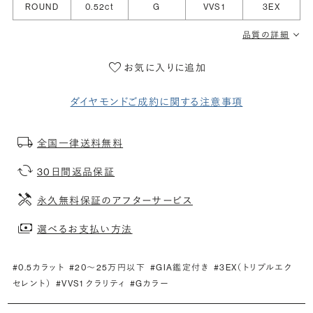
ROUND
0.52ct
G
VVS1
3EX
品質の詳細
お気に入りに追加
ダイヤモンドご成約に関する注意事項
全国一律送料無料
30日間返品保証
永久無料保証のアフターサービス
選べるお支払い方法
#0.5カラット
#20〜25万円以下
#GIA鑑定付き
#3EX（トリプルエク
セレント）
#VVS1 クラリティ
#Gカラー