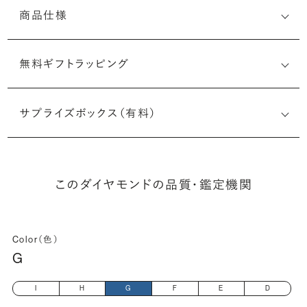
商品仕様
無料ギフトラッピング
7526709948
サプライズボックス（有料）
(最小直径-最大直径×深さ)
このダイヤモンドの品質・鑑定機関
Color（色）
G
I
H
G
F
E
D