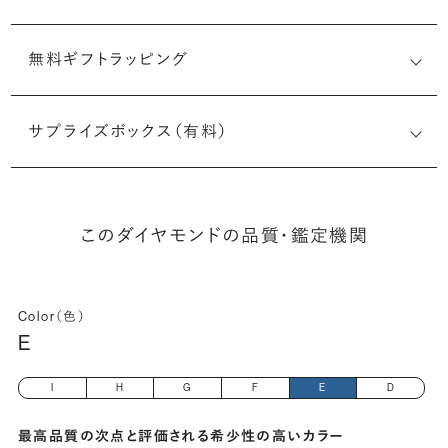
無料ギフトラッピング
7521551061
サプライズボックス（有料）
(長さx幅×深さ)
このダイヤモンドの品質・鑑定機関
Color（色）
E
I
H
G
F
E
D
最高品質の次点と評価される希少性の高いカラー