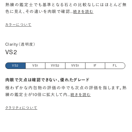
熟練の鑑定士でも基準となる石との比較なしにはほとんど無
色に見え、その違いを肉眼で確認
…
続きを読む
カラーについて
Clarity（透明度）
VS2
VS2
VS1
VVS2
VVS1
IF
FL
肉眼で欠点は確認できない、優れたグレード
極わずかな内包物の評価の中でも次点の評価を指します。熟
練の鑑定士が10倍に拡大して内
…
続きを読む
クラリティについて