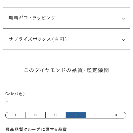
無料ギフトラッピング
1525655271
サプライズボックス（有料）
(長さx幅×深さ)
このダイヤモンドの品質・鑑定機関
Color（色）
F
I
H
G
F
E
D
最高品質グループに属する品質