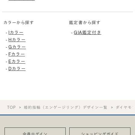
カラーから探す
鑑定書から探す
Iカラー
GIA鑑定付き
-
-
Hカラー
-
Gカラー
-
Fカラー
-
Eカラー
-
Dカラー
-
TOP
婚約指輪（エンゲージリング）デザイン一覧
ダイヤモ
会員ログイン
ショッピングガイド