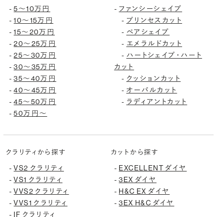
5〜10万円
ファンシーシェイプ
-
-
10〜15万円
プリンセスカット
-
-
15〜20万円
ペアシェイプ
-
-
20〜25万円
エメラルドカット
-
-
25〜30万円
ハートシェイプ・ハート
-
-
30〜35万円
カット
-
35〜40万円
クッションカット
-
-
40〜45万円
オーバルカット
-
-
45〜50万円
ラディアントカット
-
-
50万円〜
-
クラリティから探す
カットから探す
VS2 クラリティ
EXCELLENT ダイヤ
-
-
VS1 クラリティ
3EX ダイヤ
-
-
VVS2 クラリティ
H&C EX ダイヤ
-
-
VVS1 クラリティ
3EX H&C ダイヤ
-
-
IF クラリティ
-