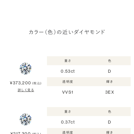
カラー（色）の近いダイヤモンド
重さ
色
0.53ct
D
透明度
輝き
¥373,200
(税込)
詳しく見る
VVS1
3EX
重さ
色
0.37ct
D
透明度
輝き
¥217,300