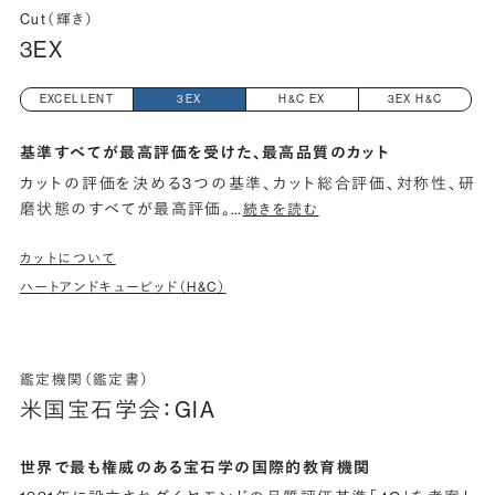
Cut（輝き）
3EX
EXCELLENT
3EX
H&C EX
3EX H&C
基準すべてが最高評価を受けた、最高品質のカット
カットの評価を決める3つの基準、カット総合評価、対称性、研
磨状態のすべてが最高評価。
…
続きを読む
カットについて
ハートアンドキューピッド（H&C）
鑑定機関（鑑定書）
米国宝石学会：GIA
世界で最も権威のある宝石学の国際的教育機関