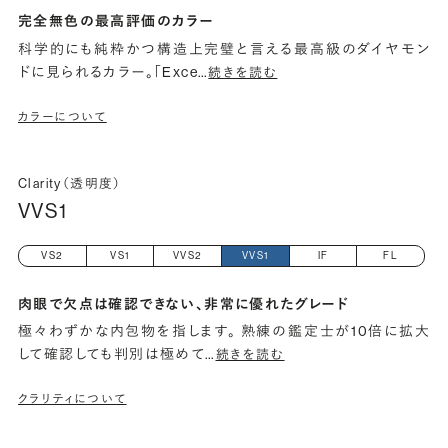
完全無色の最高評価のカラー
科学的にも純粋かつ構造上完璧と言える最高級のダイヤモン
ドに見られるカラー。「Exce
…
続きを読む
カラーについて
Clarity（透明度）
VVS1
VS2
VS1
VVS2
VVS1
IF
FL
肉眼で欠点は確認できない、非常に優れたグレード
極々わずかな内包物を指します。 熟練の鑑定士が10倍に拡大
して確認しても判別は極めて
…
続きを読む
クラリティについて