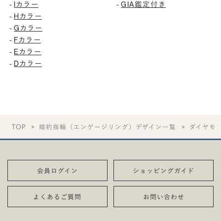
Iカラー
GIA鑑定付き
-
-
Hカラー
-
Gカラー
-
Fカラー
-
Eカラー
-
Dカラー
-
TOP
婚約指輪（エンゲージリング）デザイン一覧
ダイヤモ
会員ログイン
ショッピングガイド
よくあるご質問
お問い合わせ