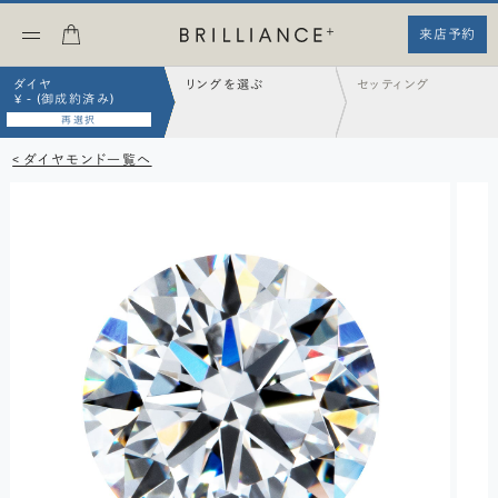
来店予約
ダイヤ
リングを選ぶ
セッティング
¥ - (御成約済み)
再選択
< ダイヤモンド一覧へ