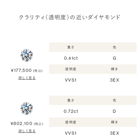
クラリティ（透明度）の近いダイヤモンド
重さ
色
0.41ct
G
透明度
輝き
¥177,500
(税込)
詳しく見る
VVS1
3EX
重さ
色
0.72ct
D
透明度
輝き
¥802,100
(税込)
詳しく見る
VVS1
3EX