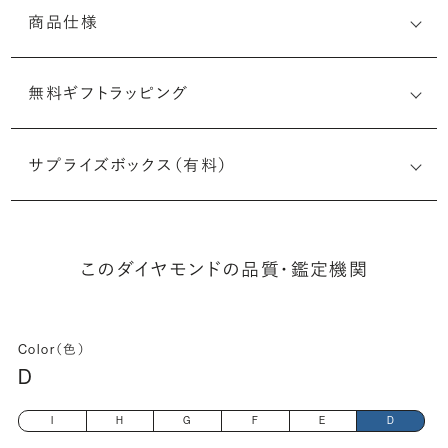
商品仕様
無料ギフトラッピング
5526670710
サプライズボックス（有料）
(最小直径-最大直径×深さ)
このダイヤモンドの品質・鑑定機関
Color（色）
D
I
H
G
F
E
D