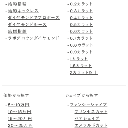
婚約指輪
0.2カラット
-
-
婚約ネックレス
0.3カラット
-
-
ダイヤモンドでプロポーズ
0.4カラット
-
-
ダイヤモンドルース
0.5カラット
-
-
結婚指輪
0.6カラット
-
-
ラボグロウンダイヤモンド
0.7カラット
-
-
0.8カラット
-
0.9カラット
-
1カラット
-
1.5カラット
-
2カラット以上
-
価格から探す
シェイプから探す
5〜10万円
ファンシーシェイプ
-
-
10〜15万円
プリンセスカット
-
-
15〜20万円
ペアシェイプ
-
-
20〜25万円
エメラルドカット
-
-