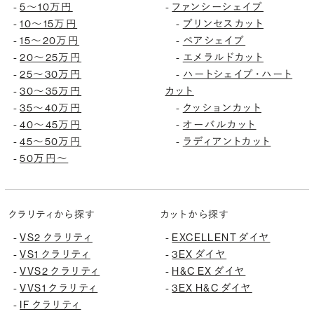
5〜10万円
ファンシーシェイプ
-
-
10〜15万円
プリンセスカット
-
-
15〜20万円
ペアシェイプ
-
-
20〜25万円
エメラルドカット
-
-
25〜30万円
ハートシェイプ・ハート
-
-
30〜35万円
カット
-
35〜40万円
クッションカット
-
-
40〜45万円
オーバルカット
-
-
45〜50万円
ラディアントカット
-
-
50万円〜
-
クラリティから探す
カットから探す
VS2 クラリティ
EXCELLENT ダイヤ
-
-
VS1 クラリティ
3EX ダイヤ
-
-
VVS2 クラリティ
H&C EX ダイヤ
-
-
VVS1 クラリティ
3EX H&C ダイヤ
-
-
IF クラリティ
-