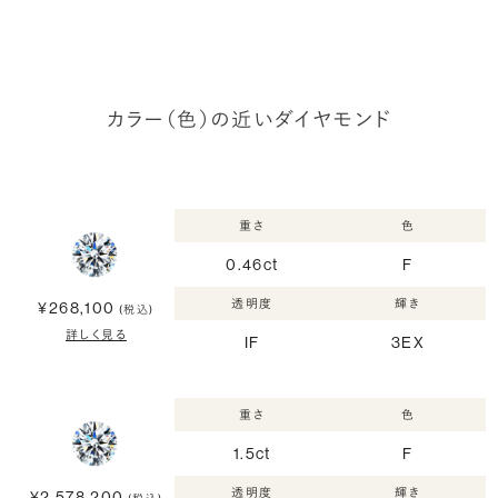
カラー（色）の近いダイヤモンド
重さ
色
0.46ct
F
透明度
輝き
¥268,100
(税込)
詳しく見る
IF
3EX
重さ
色
1.5ct
F
透明度
輝き
¥2,578,200