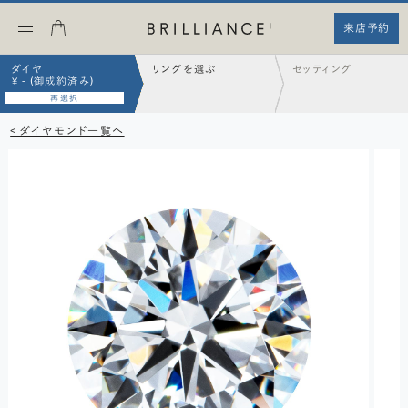
来店予約
ダイヤ
リングを選ぶ
セッティング
¥ - (御成約済み)
再選択
< ダイヤモンド一覧へ