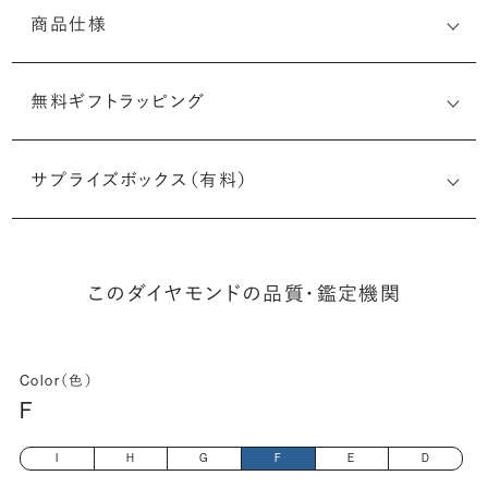
商品仕様
無料ギフトラッピング
6522464548
サプライズボックス（有料）
(最小直径-最大直径×深さ)
このダイヤモンドの品質・鑑定機関
Color（色）
F
I
H
G
F
E
D