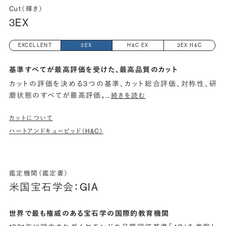
Cut（輝き）
3EX
EXCELLENT
3EX
H&C EX
3EX H&C
基準すべてが最高評価を受けた、最高品質のカット
カットの評価を決める3つの基準、カット総合評価、対称性、研
磨状態のすべてが最高評価。
…
続きを読む
カットについて
ハートアンドキューピッド（H&C）
鑑定機関（鑑定書）
米国宝石学会：GIA
世界で最も権威のある宝石学の国際的教育機関