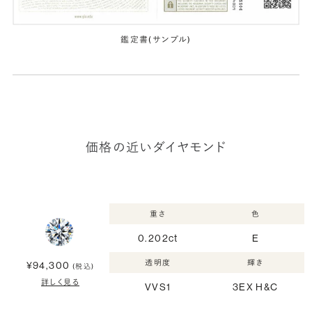
鑑定書(サンプル)
価格の近いダイヤモンド
重さ
色
0.202ct
E
透明度
輝き
¥94,300
(税込)
詳しく見る
VVS1
3EX H&C