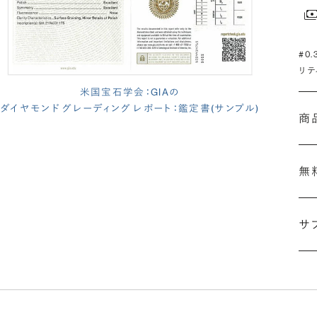
#0
リテ
米国宝石学会：GIAの
ダイヤモンド グレーディング レポート：鑑定書(サンプル)
商
無
サ
(長