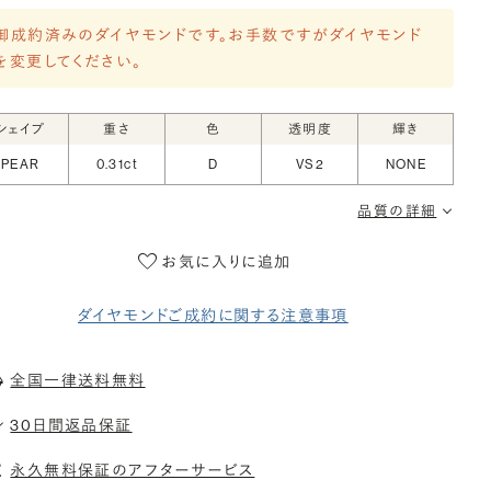
御成約済みのダイヤモンドです。お手数ですがダイヤモンド
を変更してください。
シェイプ
重さ
色
透明度
輝き
PEAR
0.31ct
D
VS2
NONE
品質の詳細
お気に入りに追加
ダイヤモンドご成約に関する注意事項
全国一律送料無料
30日間返品保証
永久無料保証のアフターサービス