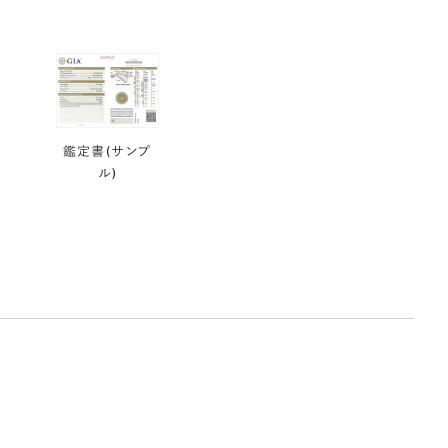
鑑定書(サンプ
ル)