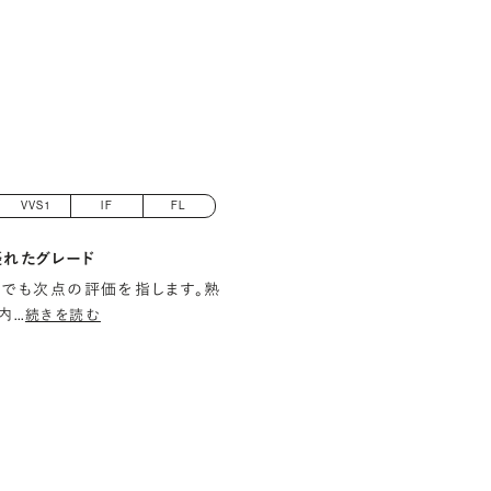
VVS1
IF
FL
優れたグレード
でも次点の評価を指します。熟
内
…
続きを読む