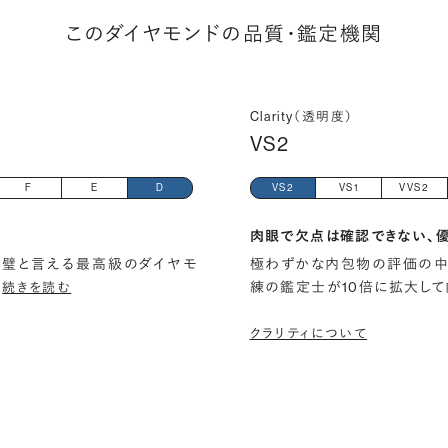
このダイヤモンドの品質・鑑定機関
Clarity（透明度）
VS2
F
E
D
VS2
VS1
VVS2
肉眼で欠点は確認できない、
璧と言える最高級のダイヤモ
極わずかな内包物の評価の中
…
練の鑑定士が10倍に拡大して
続きを読む
クラリティについて