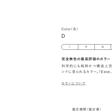
Color（色）
D
I
H
G
完全無色の最高評価のカラー
科学的にも純粋かつ構造上完
ンドに見られるカラー。「Exce
カラーについて
鑑定機関（鑑定書）