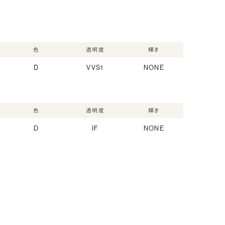
色
透明度
輝き
D
VVS1
NONE
色
透明度
輝き
D
IF
NONE