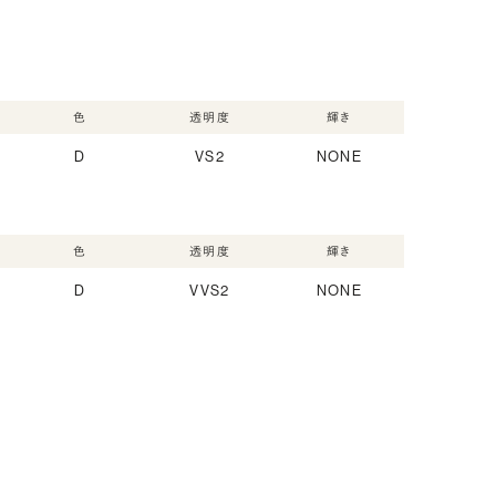
色
透明度
輝き
D
VS2
NONE
色
透明度
輝き
D
VVS2
NONE