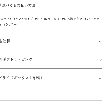
選べるお支払い方法
.3カラット
#ペアシェイプ
#10〜15万円以下
#GIA鑑定付き
#VS2 クラ
ィ
#Dカラー
品仕様
料ギフトラッピング
1529423320
プライズボックス（有料）
さx幅×深さ)