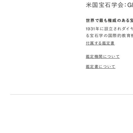
米国宝石学会：G
世界で最も権威のある
1931年に設立されダ
る宝石学の国際的教育機
付属する鑑定書
鑑定機関について
鑑定書について