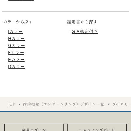
カラーから探す
鑑定書から探す
Iカラー
GIA鑑定付き
-
-
Hカラー
-
Gカラー
-
Fカラー
-
Eカラー
-
Dカラー
-
TOP
婚約指輪（エンゲージリング）デザイン一覧
ダイヤモ
会員ログイン
ショッピングガイド