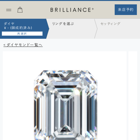
来店予約
ダイヤ
リングを選ぶ
セッティング
¥ - (御成約済み)
再選択
< ダイヤモンド一覧へ