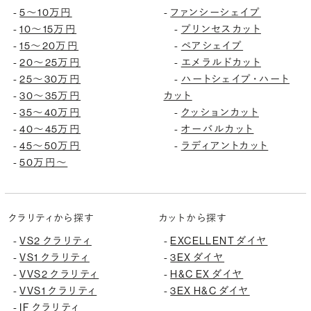
5〜10万円
ファンシーシェイプ
-
-
10〜15万円
プリンセスカット
-
-
15〜20万円
ペアシェイプ
-
-
20〜25万円
エメラルドカット
-
-
25〜30万円
ハートシェイプ・ハート
-
-
30〜35万円
カット
-
35〜40万円
クッションカット
-
-
40〜45万円
オーバルカット
-
-
45〜50万円
ラディアントカット
-
-
50万円〜
-
クラリティから探す
カットから探す
VS2 クラリティ
EXCELLENT ダイヤ
-
-
VS1 クラリティ
3EX ダイヤ
-
-
VVS2 クラリティ
H&C EX ダイヤ
-
-
VVS1 クラリティ
3EX H&C ダイヤ
-
-
IF クラリティ
-