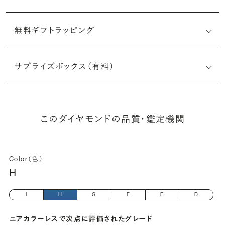
無料ギフトラッピング
1525641162
サプライズボックス（有料）
(長さx幅×深さ)
このダイヤモンドの品質・鑑定機関
Color（色）
H
I
H
G
F
E
D
ニアカラーレスで次点に評価されたグレード