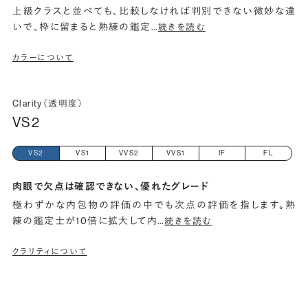
上級クラスと並べても、比較しなければ判別できない微妙な違
いで、枠に留まると熟練の鑑定
…
続きを読む
カラーについて
Clarity（透明度）
VS2
VS2
VS1
VVS2
VVS1
IF
FL
肉眼で欠点は確認できない、優れたグレード
極わずかな内包物の評価の中でも次点の評価を指します。熟
練の鑑定士が10倍に拡大して内
…
続きを読む
クラリティについて