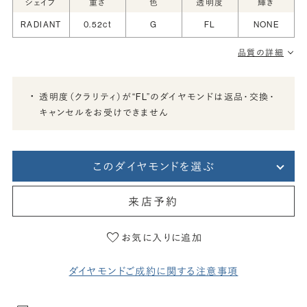
シェイプ
重さ
色
透明度
輝き
RADIANT
0.52ct
G
FL
NONE
品質の詳細
透明度（クラリティ）が“FL”のダイヤモンドは返品・交換・
キャンセルをお受けできません
このダイヤモンドを選ぶ
来店予約
お気に入りに追加
ダイヤモンドご成約に関する注意事項