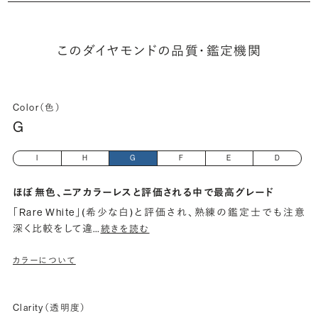
このダイヤモンドの品質・鑑定機関
Color（色）
G
I
H
G
F
E
D
ほぼ無色、ニアカラーレスと評価される中で最高グレード
「Rare White」(希少な白)と評価され、熟練の鑑定士でも注意
深く比較をして違
…
続きを読む
カラーについて
Clarity（透明度）