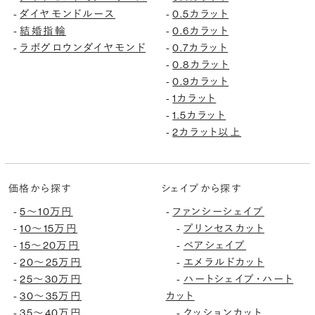
ダイヤモンドルース
0.5カラット
-
-
結婚指輪
0.6カラット
-
-
ラボグロウンダイヤモンド
0.7カラット
-
-
0.8カラット
-
0.9カラット
-
1カラット
-
1.5カラット
-
2カラット以上
-
価格から探す
シェイプから探す
5〜10万円
ファンシーシェイプ
-
-
10〜15万円
プリンセスカット
-
-
15〜20万円
ペアシェイプ
-
-
20〜25万円
エメラルドカット
-
-
25〜30万円
ハートシェイプ・ハート
-
-
30〜35万円
カット
-
35〜40万円
クッションカット
-
-