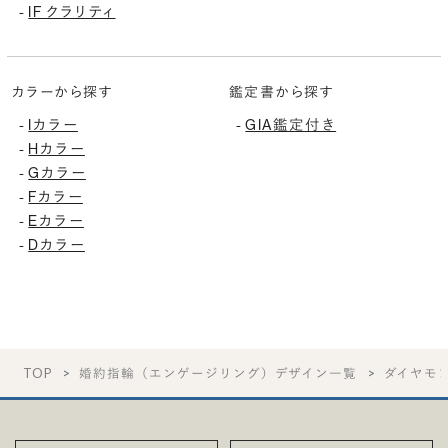
IF クラリティ
-
カラーから探す
鑑定書から探す
Iカラー
GIA鑑定付き
-
-
Hカラー
-
Gカラー
-
Fカラー
-
Eカラー
-
Dカラー
-
TOP
婚約指輪（エンゲージリング）デザイン一覧
ダイヤモ