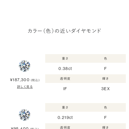
カラー（色）の近いダイヤモンド
重さ
色
0.38ct
F
透明度
輝き
¥187,300
(税込)
詳しく見る
IF
3EX
重さ
色
0.219ct
F
透明度
輝き
¥95,400