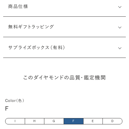
商品仕様
無料ギフトラッピング
2526662123
サプライズボックス（有料）
(最小直径-最大直径×深さ)
このダイヤモンドの品質・鑑定機関
Color（色）
F
I
H
G
F
E
D