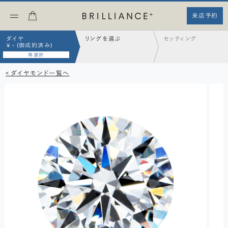
来店予約
ダイヤ
リングを選ぶ
セッティング
¥ - (御成約済み)
再選択
< ダイヤモンド一覧へ