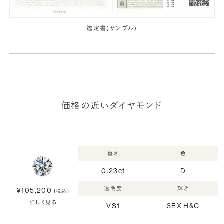
鑑定書(サンプル)
価格の近いダイヤモンド
重さ
色
0.23ct
D
透明度
輝き
¥105,200
(税込)
詳しく見る
VS1
3EX H&C