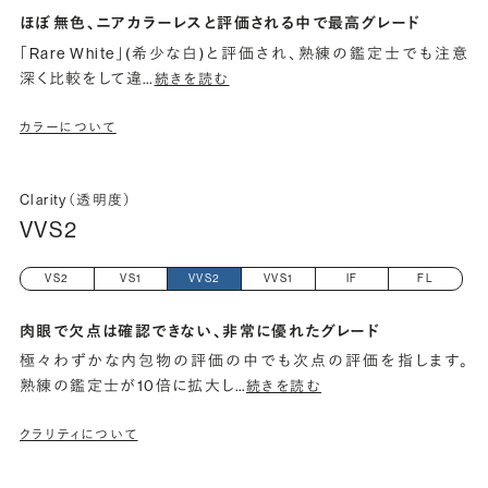
ほぼ無色、ニアカラーレスと評価される中で最高グレード
「Rare White」(希少な白)と評価され、熟練の鑑定士でも注意
深く比較をして違
…
続きを読む
カラーについて
Clarity（透明度）
VVS2
VS2
VS1
VVS2
VVS1
IF
FL
肉眼で欠点は確認できない、非常に優れたグレード
極々わずかな内包物の評価の中でも次点の評価を指します。
熟練の鑑定士が10倍に拡大し
…
続きを読む
クラリティについて