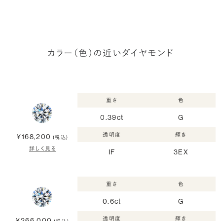
カラー（色）の近いダイヤモンド
重さ
色
0.39ct
G
透明度
輝き
¥168,200
(税込)
詳しく見る
IF
3EX
重さ
色
0.6ct
G
透明度
輝き
¥266,000