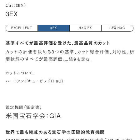
Cut（輝き）
3EX
EXCELLENT
3EX
H&C EX
3EX H&C
基準すべてが最高評価を受けた、最高品質のカット
カットの評価を決める3つの基準、カット総合評価、対称性、研
磨状態のすべてが最高評価。
…
続きを読む
カットについて
ハートアンドキューピッド（H&C）
鑑定機関（鑑定書）
米国宝石学会：GIA
世界で最も権威のある宝石学の国際的教育機関