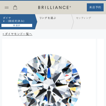
来店予約
ダイヤ
リングを選ぶ
セッティング
¥ - (御成約済み)
再選択
< ダイヤモンド一覧へ