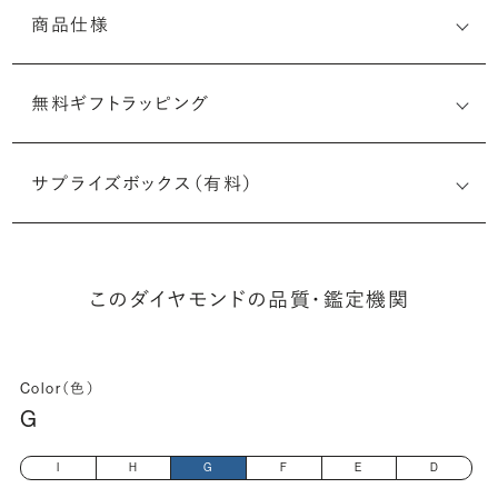
商品仕様
無料ギフトラッピング
1529612380
サプライズボックス（有料）
(最小直径-最大直径×深さ)
このダイヤモンドの品質・鑑定機関
Color（色）
G
I
H
G
F
E
D