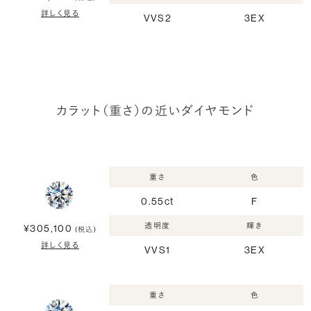
詳しく見る
VVS2
3EX
カラット（重さ）の近いダイヤモンド
重さ
色
0.55ct
F
透明度
輝き
¥305,100
(税込)
詳しく見る
VVS1
3EX
重さ
色