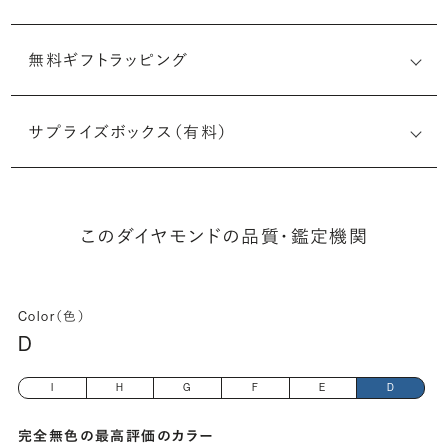
無料ギフトラッピング
3525486586
サプライズボックス（有料）
(長さx幅×深さ)
このダイヤモンドの品質・鑑定機関
Color（色）
D
I
H
G
F
E
D
完全無色の最高評価のカラー