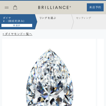
来店予約
ダイヤ
リングを選ぶ
セッティング
¥ - (御成約済み)
再選択
< ダイヤモンド一覧へ