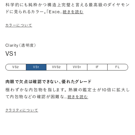
科学的にも純粋かつ構造上完璧と言える最高級のダイヤモン
ドに見られるカラー。「Exce
…
続きを読む
カラーについて
Clarity（透明度）
VS1
VS2
VS1
VVS2
VVS1
IF
FL
肉眼で欠点は確認できない、優れたグレード
極わずかな内包物を指します。 熟練の鑑定士が10倍に拡大し
て内包物などの確認が困難な
…
続きを読む
クラリティについて