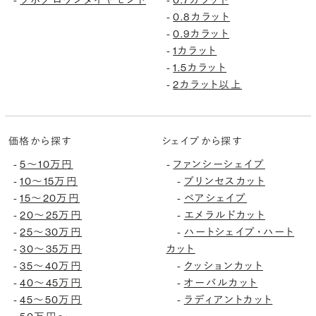
-
-
0.8カラット
-
0.9カラット
-
1カラット
-
1.5カラット
-
2カラット以上
-
価格から探す
シェイプから探す
5〜10万円
ファンシーシェイプ
-
-
10〜15万円
プリンセスカット
-
-
15〜20万円
ペアシェイプ
-
-
20〜25万円
エメラルドカット
-
-
25〜30万円
ハートシェイプ・ハート
-
-
30〜35万円
カット
-
35〜40万円
クッションカット
-
-
40〜45万円
オーバルカット
-
-
45〜50万円
ラディアントカット
-
-