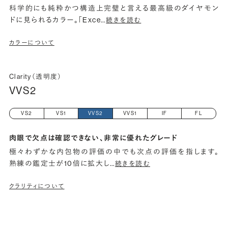
科学的にも純粋かつ構造上完璧と言える最高級のダイヤモン
ドに見られるカラー。「Exce
…
続きを読む
カラーについて
Clarity（透明度）
VVS2
VS2
VS1
VVS2
VVS1
IF
FL
肉眼で欠点は確認できない、非常に優れたグレード
極々わずかな内包物の評価の中でも次点の評価を指します。
熟練の鑑定士が10倍に拡大し
…
続きを読む
クラリティについて