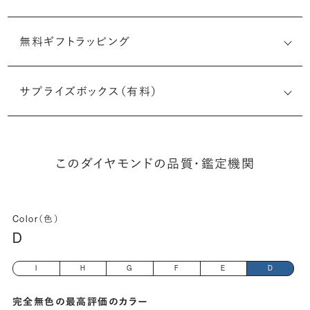
無料ギフトラッピング
6522290488
サプライズボックス（有料）
(長さx幅×深さ)
このダイヤモンドの品質・鑑定機関
Color（色）
D
I
H
G
F
E
D
完全無色の最高評価のカラー