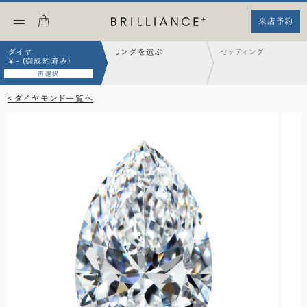
来店予約
ダイヤ
リングを選ぶ
セッティング
¥ - (御成約済み)
再選択
< ダイヤモンド一覧へ