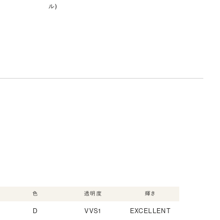
ル)
色
透明度
輝き
D
VVS1
EXCELLENT