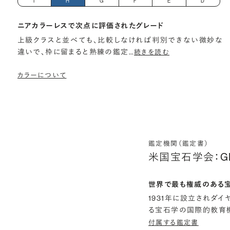
I
H
G
F
E
D
ニアカラーレスで次点に評価されたグレード
上級クラスと並べても、比較しなければ判別できない微妙な
違いで、枠に留まると熟練の鑑定
…
続きを読む
カラーについて
鑑定機関（鑑定書）
米国宝石学会：G
世界で最も権威のある
1931年に設立されダ
る宝石学の国際的教育機
付属する鑑定書