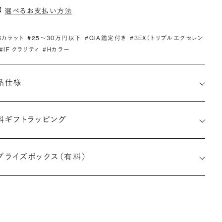
選べるお支払い方法
.6カラット
#25〜30万円以下
#GIA鑑定付き
#3EX（トリプルエクセレン
#IF クラリティ
#Hカラー
品仕様
料ギフトラッピング
1527572270
プライズボックス（有料）
小直径-最大直径×深さ)