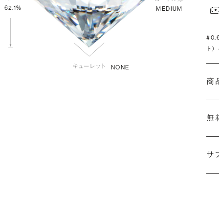
62.1%
MEDIUM
#0
ト）
NONE
商
無
サ
(最