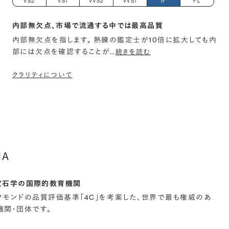
VS2
VS1
VVS2
VVS1
IF
FL
内部無欠点、市場で流通する中では最高品質
内部無欠点を指します。 熟練の鑑定士が10倍に拡大しても内
部には欠点を確認することが
…
続きを読む
クラリティについて
IA
宝石学の国際的教育機関
イヤモンドの品質評価基準「4C」を考案した、世界で最も権威のあ
関・団体です。