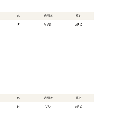
色
透明度
輝き
E
VVS1
3EX
色
透明度
輝き
H
VS1
3EX