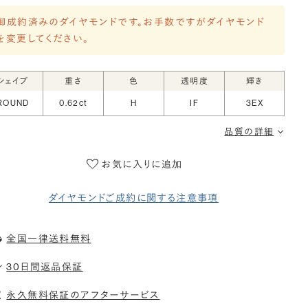
御成約済みのダイヤモンドです。お手数ですがダイヤモンド
を変更してください。
シェイプ
重さ
色
透明度
輝き
ROUND
0.62ct
H
IF
3EX
品質の詳細
お気に入りに追加
ダイヤモンドご成約に関する注意事項
全国一律送料無料
30日間返品保証
永久無料保証のアフターサービス