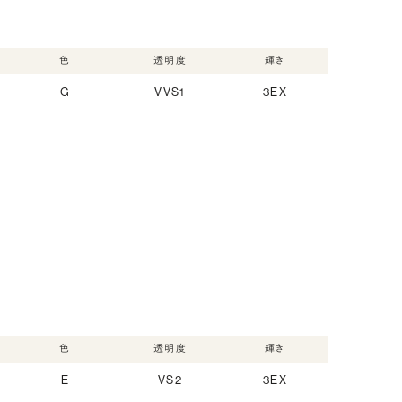
色
透明度
輝き
G
VVS1
3EX
色
透明度
輝き
E
VS2
3EX