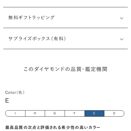
無料ギフトラッピング
6521572203
サプライズボックス（有料）
(長さx幅×深さ)
このダイヤモンドの品質・鑑定機関
Color（色）
E
I
H
G
F
E
D
最高品質の次点と評価される希少性の高いカラー