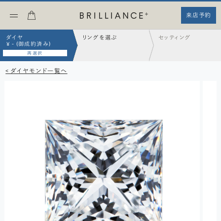
来店予約
ダイヤ
リングを選ぶ
セッティング
¥ - (御成約済み)
再選択
< ダイヤモンド一覧へ