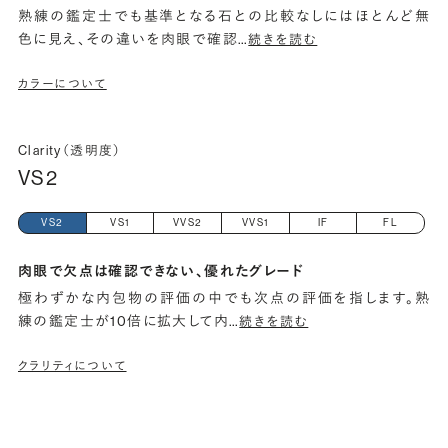
熟練の鑑定士でも基準となる石との比較なしにはほとんど無
色に見え、その違いを肉眼で確認
…
続きを読む
カラーについて
Clarity（透明度）
VS2
VS2
VS1
VVS2
VVS1
IF
FL
肉眼で欠点は確認できない、優れたグレード
極わずかな内包物の評価の中でも次点の評価を指します。熟
練の鑑定士が10倍に拡大して内
…
続きを読む
クラリティについて