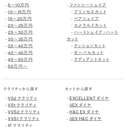
5〜10万円
ファンシーシェイプ
-
-
10〜15万円
プリンセスカット
-
-
15〜20万円
ペアシェイプ
-
-
20〜25万円
エメラルドカット
-
-
25〜30万円
ハートシェイプ・ハート
-
-
30〜35万円
カット
-
35〜40万円
クッションカット
-
-
40〜45万円
オーバルカット
-
-
45〜50万円
ラディアントカット
-
-
50万円〜
-
クラリティから探す
カットから探す
VS2 クラリティ
EXCELLENT ダイヤ
-
-
VS1 クラリティ
3EX ダイヤ
-
-
VVS2 クラリティ
H&C EX ダイヤ
-
-
VVS1 クラリティ
3EX H&C ダイヤ
-
-
IF クラリティ
-