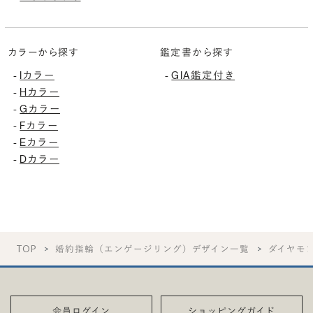
カラーから探す
鑑定書から探す
Iカラー
GIA鑑定付き
-
-
Hカラー
-
Gカラー
-
Fカラー
-
Eカラー
-
Dカラー
-
TOP
婚約指輪（エンゲージリング）デザイン一覧
ダイヤモ
会員ログイン
ショッピングガイド