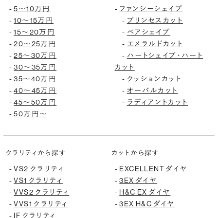
5〜10万円
ファンシーシェイプ
-
-
10〜15万円
プリンセスカット
-
-
15〜20万円
ペアシェイプ
-
-
20〜25万円
エメラルドカット
-
-
25〜30万円
ハートシェイプ・ハート
-
-
30〜35万円
カット
-
35〜40万円
クッションカット
-
-
40〜45万円
オーバルカット
-
-
45〜50万円
ラディアントカット
-
-
50万円〜
-
クラリティから探す
カットから探す
VS2 クラリティ
EXCELLENT ダイヤ
-
-
VS1 クラリティ
3EX ダイヤ
-
-
VVS2 クラリティ
H&C EX ダイヤ
-
-
VVS1 クラリティ
3EX H&C ダイヤ
-
-
IF クラリティ
-