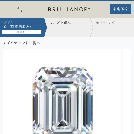
来店予約
ダイヤ
リングを選ぶ
セッティング
¥ - (御成約済み)
再選択
< ダイヤモンド一覧へ