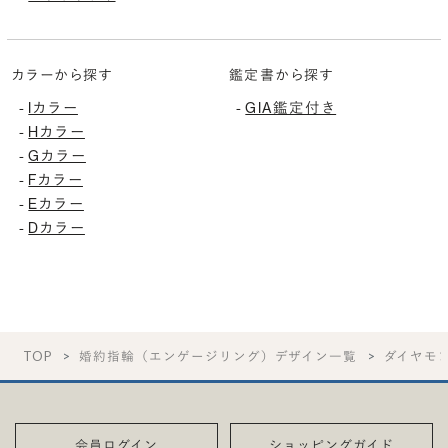
カラーから探す
鑑定書から探す
Iカラー
GIA鑑定付き
-
-
Hカラー
-
Gカラー
-
Fカラー
-
Eカラー
-
Dカラー
-
TOP
婚約指輪（エンゲージリング）デザイン一覧
ダイヤモ
会員ログイン
ショッピングガイド