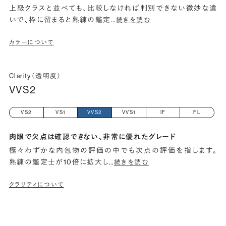
上級クラスと並べても、比較しなければ判別できない微妙な違
いで、枠に留まると熟練の鑑定
…
続きを読む
カラーについて
Clarity（透明度）
VVS2
VS2
VS1
VVS2
VVS1
IF
FL
肉眼で欠点は確認できない、非常に優れたグレード
極々わずかな内包物の評価の中でも次点の評価を指します。
熟練の鑑定士が10倍に拡大し
…
続きを読む
クラリティについて