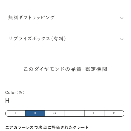
無料ギフトラッピング
1523547546
サプライズボックス（有料）
(長さx幅×深さ)
このダイヤモンドの品質・鑑定機関
Color（色）
H
I
H
G
F
E
D
ニアカラーレスで次点に評価されたグレード