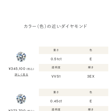
カラー（色）の近いダイヤモンド
重さ
色
0.51ct
E
透明度
輝き
¥345,100
(税込)
詳しく見る
VVS1
3EX
重さ
色
0.45ct
E
透明度
輝き
¥272,700