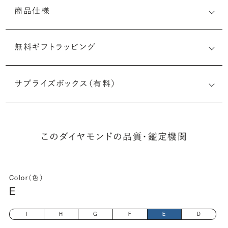
商品仕様
無料ギフトラッピング
7523345355
サプライズボックス（有料）
(最小直径-最大直径×深さ)
このダイヤモンドの品質・鑑定機関
Color（色）
E
I
H
G
F
E
D