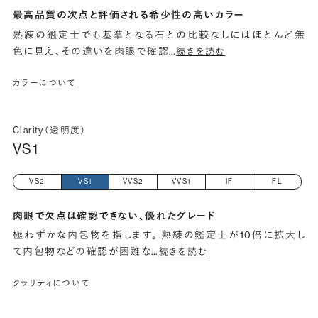
最高品質の次点と評価される希少性の高いカラー
熟練の鑑定士でも基準となる石との比較なしにはほとんど無
色に見え、その違いを肉眼で確認
…
続きを読む
カラーについて
Clarity（透明度）
VS1
VS2
VS1
VVS2
VVS1
IF
FL
肉眼で欠点は確認できない、優れたグレード
極わずかな内包物を指します。 熟練の鑑定士が10倍に拡大し
て内包物などの確認が困難な
…
続きを読む
クラリティについて