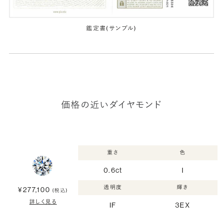
鑑定書(サンプル)
価格の近いダイヤモンド
重さ
色
0.6ct
I
透明度
輝き
¥277,100
(税込)
詳しく見る
IF
3EX