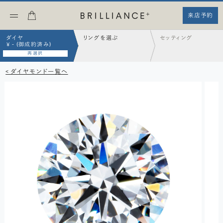
来店予約
ダイヤ
リングを選ぶ
セッティング
¥ - (御成約済み)
再選択
< ダイヤモンド一覧へ