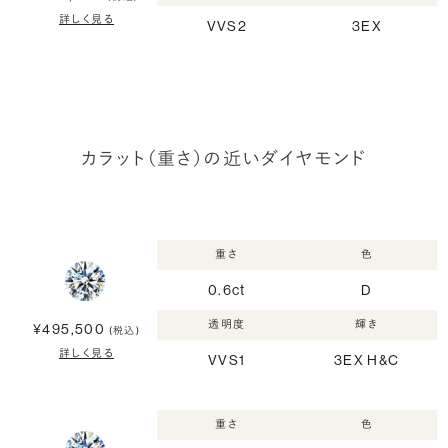
詳しく見る
VVS2
3EX
カラット（重さ）の近いダイヤモンド
重さ
色
0.6ct
D
透明度
輝き
¥495,500
(税込)
詳しく見る
VVS1
3EX H&C
重さ
色