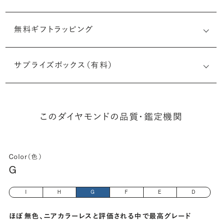
無料ギフトラッピング
1523483279
サプライズボックス（有料）
(長さx幅×深さ)
このダイヤモンドの品質・鑑定機関
Color（色）
G
I
H
G
F
E
D
ほぼ無色、ニアカラーレスと評価される中で最高グレード