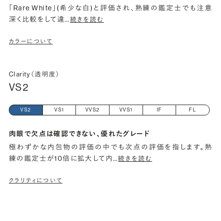
「Rare White」(希少な白)と評価され、熟練の鑑定士でも注意
深く比較をして違
…
続きを読む
カラーについて
Clarity（透明度）
VS2
VS2
VS1
VVS2
VVS1
IF
FL
肉眼で欠点は確認できない、優れたグレード
極わずかな内包物の評価の中でも次点の評価を指します。熟
練の鑑定士が10倍に拡大して内
…
続きを読む
クラリティについて