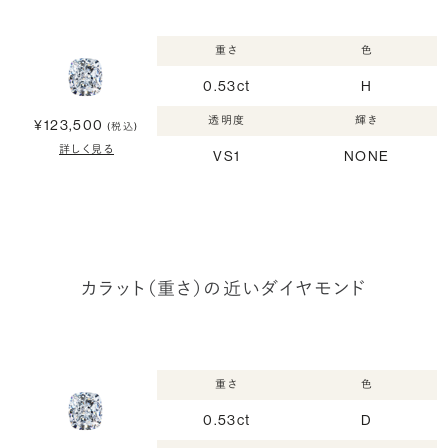
重さ
色
0.53ct
H
透明度
輝き
¥123,500
(税込)
詳しく見る
VS1
NONE
カラット（重さ）の近いダイヤモンド
重さ
色
0.53ct
D