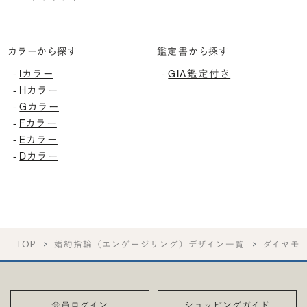
カラーから探す
鑑定書から探す
Iカラー
GIA鑑定付き
-
-
Hカラー
-
Gカラー
-
Fカラー
-
Eカラー
-
Dカラー
-
TOP
婚約指輪（エンゲージリング）デザイン一覧
ダイヤモ
会員ログイン
ショッピングガイド