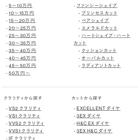
5〜10万円
ファンシーシェイプ
-
-
10〜15万円
プリンセスカット
-
-
15〜20万円
ペアシェイプ
-
-
20〜25万円
エメラルドカット
-
-
25〜30万円
ハートシェイプ・ハート
-
-
30〜35万円
カット
-
35〜40万円
クッションカット
-
-
40〜45万円
オーバルカット
-
-
45〜50万円
ラディアントカット
-
-
50万円〜
-
クラリティから探す
カットから探す
VS2 クラリティ
EXCELLENT ダイヤ
-
-
VS1 クラリティ
3EX ダイヤ
-
-
VVS2 クラリティ
H&C EX ダイヤ
-
-
VVS1 クラリティ
3EX H&C ダイヤ
-
-
IF クラリティ
-