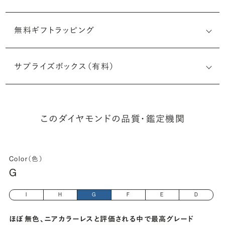
無料ギフトラッピング
6522483231
サプライズボックス（有料）
(長さx幅×深さ)
このダイヤモンドの品質・鑑定機関
Color（色）
G
I
H
G
F
E
D
ほぼ無色、ニアカラーレスと評価される中で最高グレード