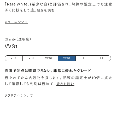
「Rare White」(希少な白)と評価され、熟練の鑑定士でも注意
深く比較をして違
…
続きを読む
カラーについて
Clarity（透明度）
VVS1
VS2
VS1
VVS2
VVS1
IF
FL
肉眼で欠点は確認できない、非常に優れたグレード
極々わずかな内包物を指します。 熟練の鑑定士が10倍に拡大
して確認しても判別は極めて
…
続きを読む
クラリティについて