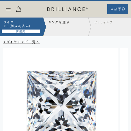
来店予約
ダイヤ
リングを選ぶ
セッティング
¥ - (御成約済み)
再選択
< ダイヤモンド一覧へ