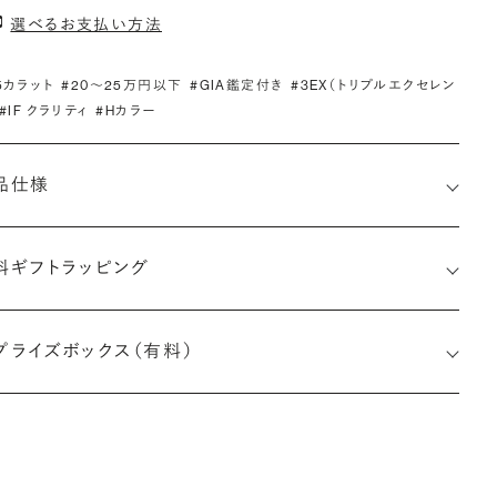
選べるお支払い方法
.5カラット
#20〜25万円以下
#GIA鑑定付き
#3EX（トリプルエクセレン
#IF クラリティ
#Hカラー
品仕様
料ギフトラッピング
6522423125
プライズボックス（有料）
小直径-最大直径×深さ)