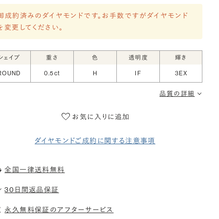
御成約済みのダイヤモンドです。お手数ですがダイヤモンド
を変更してください。
シェイプ
重さ
色
透明度
輝き
ROUND
0.5ct
H
IF
3EX
品質の詳細
お気に入りに追加
ダイヤモンドご成約に関する注意事項
全国一律送料無料
30日間返品保証
永久無料保証のアフターサービス