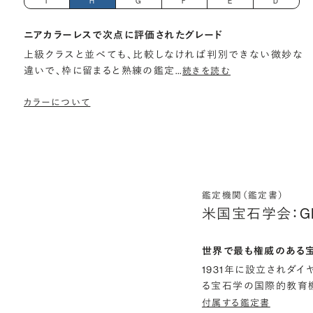
I
H
G
F
E
D
ニアカラーレスで次点に評価されたグレード
上級クラスと並べても、比較しなければ判別できない微妙な
違いで、枠に留まると熟練の鑑定
…
続きを読む
カラーについて
鑑定機関（鑑定書）
米国宝石学会：G
世界で最も権威のある
1931年に設立されダ
る宝石学の国際的教育機
付属する鑑定書