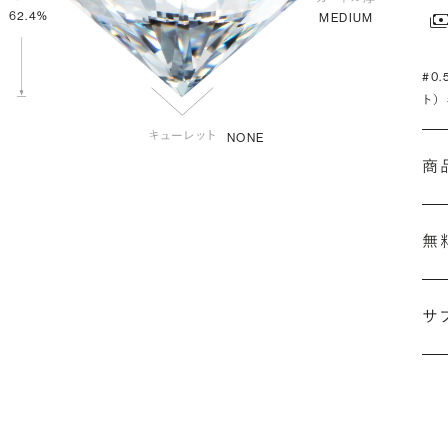
62.4%
MEDIUM
#0
ト）
NONE
商
無
サ
(最