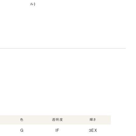
ル)
色
透明度
輝き
G
IF
3EX