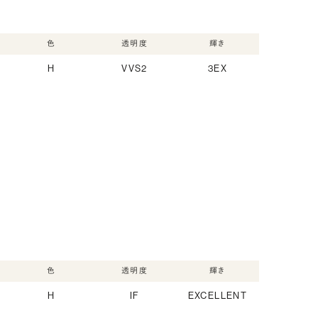
色
透明度
輝き
H
VVS2
3EX
色
透明度
輝き
H
IF
EXCELLENT