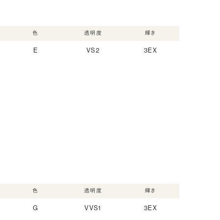
色
透明度
輝き
E
VS2
3EX
色
透明度
輝き
G
VVS1
3EX