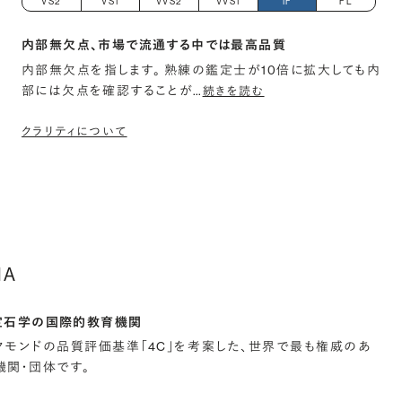
VS2
VS1
VVS2
VVS1
IF
FL
内部無欠点、市場で流通する中では最高品質
内部無欠点を指します。 熟練の鑑定士が10倍に拡大しても内
部には欠点を確認することが
…
続きを読む
クラリティについて
IA
宝石学の国際的教育機関
イヤモンドの品質評価基準「4C」を考案した、世界で最も権威のあ
関・団体です。