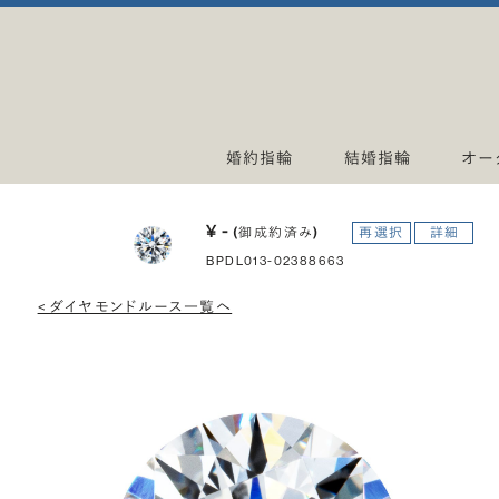
婚約指輪
結婚指輪
オー
¥ -
(御成約済み)
再選択
詳細
BPDL013-02388663
< ダイヤモンドルース一覧へ