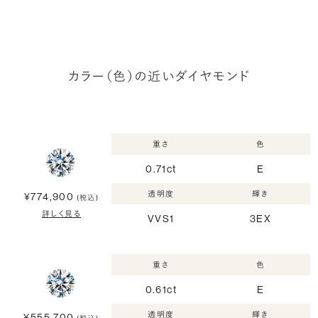
カラー（色）の近いダイヤモンド
重さ
色
0.71ct
E
透明度
輝き
¥774,900
(税込)
詳しく見る
VVS1
3EX
重さ
色
0.61ct
E
透明度
輝き
¥555,700