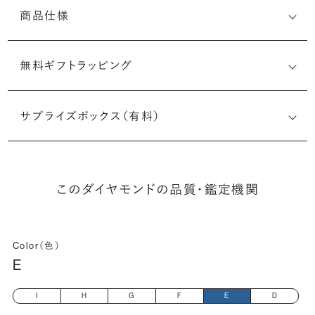
商品仕様
無料ギフトラッピング
5526418547
サプライズボックス（有料）
(最小直径-最大直径×深さ)
このダイヤモンドの品質・鑑定機関
Color（色）
E
I
H
G
F
E
D