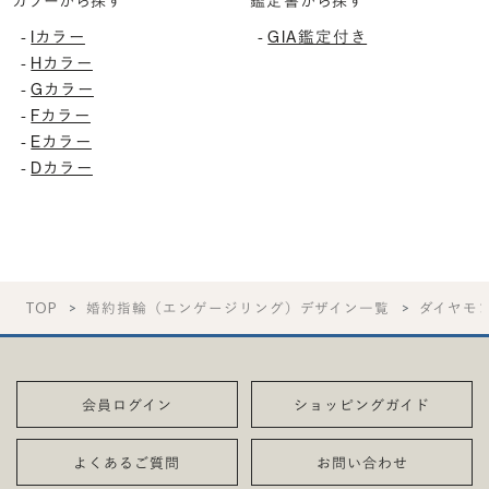
カラーから探す
鑑定書から探す
Iカラー
GIA鑑定付き
-
-
Hカラー
-
Gカラー
-
Fカラー
-
Eカラー
-
Dカラー
-
TOP
婚約指輪（エンゲージリング）デザイン一覧
ダイヤモ
会員ログイン
ショッピングガイド
よくあるご質問
お問い合わせ