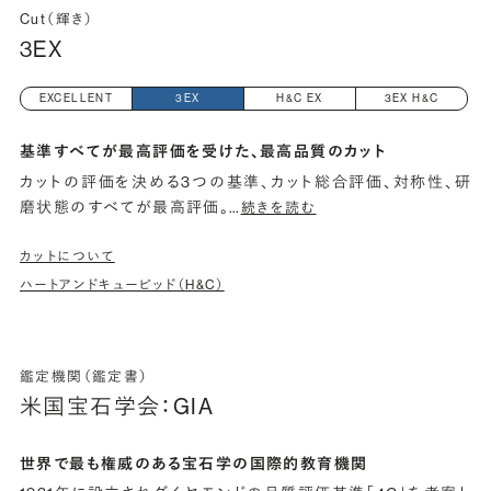
Cut（輝き）
3EX
EXCELLENT
3EX
H&C EX
3EX H&C
基準すべてが最高評価を受けた、最高品質のカット
カットの評価を決める3つの基準、カット総合評価、対称性、研
磨状態のすべてが最高評価。
…
続きを読む
カットについて
ハートアンドキューピッド（H&C）
鑑定機関（鑑定書）
米国宝石学会：GIA
世界で最も権威のある宝石学の国際的教育機関