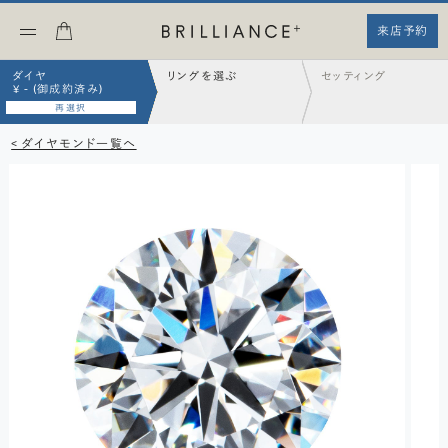
来店予約
ダイヤ
リングを選ぶ
セッティング
¥ - (御成約済み)
再選択
< ダイヤモンド一覧へ