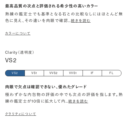
最高品質の次点と評価される希少性の高いカラー
熟練の鑑定士でも基準となる石との比較なしにはほとんど無
色に見え、その違いを肉眼で確認
…
続きを読む
カラーについて
Clarity（透明度）
VS2
VS2
VS1
VVS2
VVS1
IF
FL
肉眼で欠点は確認できない、優れたグレード
極わずかな内包物の評価の中でも次点の評価を指します。熟
練の鑑定士が10倍に拡大して内
…
続きを読む
クラリティについて