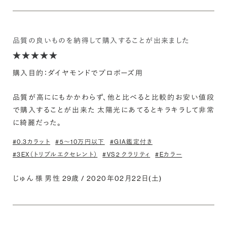
品質の良いものを納得して購入することが出来ました
購入目的：ダイヤモンドでプロポーズ用
品質が高ににもかかわらず、他と比べると比較的お安い値段
で購入することが出来た 太陽光にあてるとキラキラして非常
に綺麗だった。
#0.3カラット
#5〜10万円以下
#GIA鑑定付き
#3EX（トリプルエクセレント）
#VS2 クラリティ
#Eカラー
じゅん 様 男性 29歳 / 2020年02月22日(土)