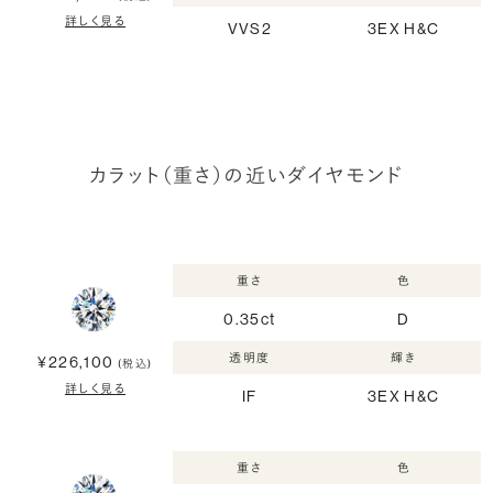
詳しく見る
VVS2
3EX H&C
カラット（重さ）の近いダイヤモンド
重さ
色
0.35ct
D
透明度
輝き
¥226,100
(税込)
詳しく見る
IF
3EX H&C
重さ
色