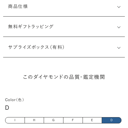
商品仕様
無料ギフトラッピング
6525230746
サプライズボックス（有料）
(最小直径-最大直径×深さ)
このダイヤモンドの品質・鑑定機関
Color（色）
D
I
H
G
F
E
D