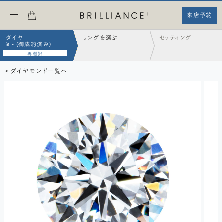
来店予約
ダイヤ
リングを選ぶ
セッティング
¥ - (御成約済み)
再選択
< ダイヤモンド一覧へ