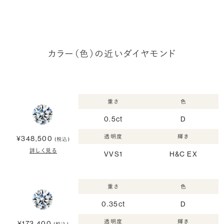
カラー（色）の近いダイヤモンド
重さ
色
0.5ct
D
透明度
輝き
¥348,500
(税込)
詳しく見る
VVS1
H&C EX
重さ
色
0.35ct
D
透明度
輝き
¥173,400