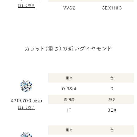
詳しく見る
VVS2
3EX H&C
カラット（重さ）の近いダイヤモンド
重さ
色
0.33ct
D
透明度
輝き
¥219,700
(税込)
詳しく見る
IF
3EX
重さ
色