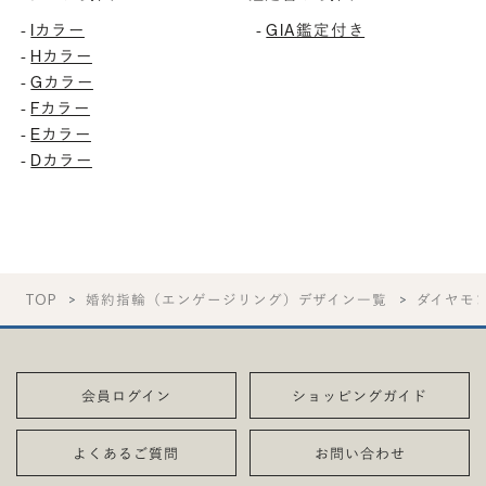
Iカラー
GIA鑑定付き
-
-
Hカラー
-
Gカラー
-
Fカラー
-
Eカラー
-
Dカラー
-
TOP
婚約指輪（エンゲージリング）デザイン一覧
ダイヤモ
会員ログイン
ショッピングガイド
よくあるご質問
お問い合わせ