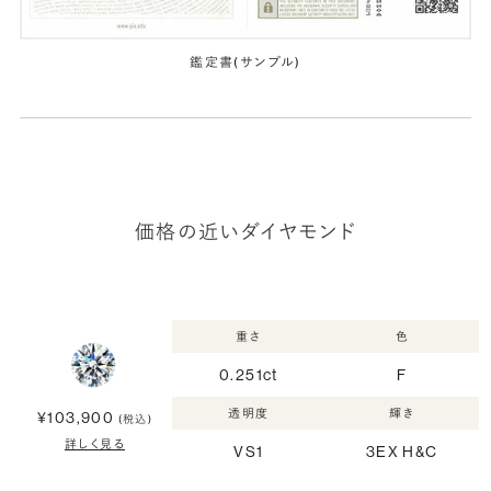
鑑定書(サンプル)
価格の近いダイヤモンド
重さ
色
0.251ct
F
透明度
輝き
¥103,900
(税込)
詳しく見る
VS1
3EX H&C