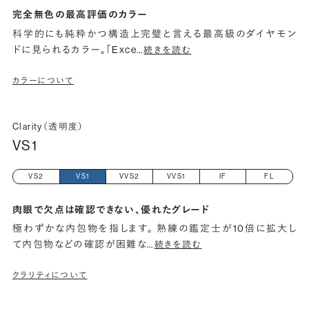
完全無色の最高評価のカラー
科学的にも純粋かつ構造上完璧と言える最高級のダイヤモン
ドに見られるカラー。「Exce
…
続きを読む
カラーについて
Clarity（透明度）
VS1
VS2
VS1
VVS2
VVS1
IF
FL
肉眼で欠点は確認できない、優れたグレード
極わずかな内包物を指します。 熟練の鑑定士が10倍に拡大し
て内包物などの確認が困難な
…
続きを読む
クラリティについて