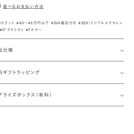
選べるお支払い方法
.6カラット
#40〜45万円以下
#GIA鑑定付き
#3EX（トリプルエクセレン
#IF クラリティ
#Fカラー
品仕様
料ギフトラッピング
1523362149
プライズボックス（有料）
小直径-最大直径×深さ)