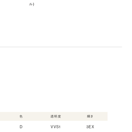
ル)
色
透明度
輝き
D
VVS1
3EX