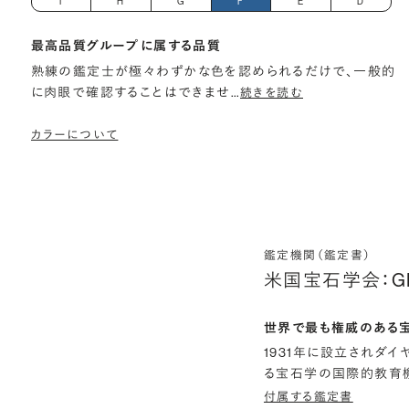
I
H
G
F
E
D
最高品質グループに属する品質
熟練の鑑定士が極々わずかな色を認められるだけで、一般的
に肉眼で確認することはできませ
…
続きを読む
カラーについて
鑑定機関（鑑定書）
米国宝石学会：G
世界で最も権威のある
1931年に設立されダ
る宝石学の国際的教育機
付属する鑑定書