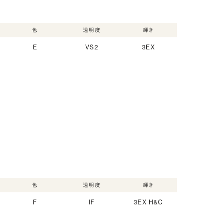
色
透明度
輝き
E
VS2
3EX
色
透明度
輝き
F
IF
3EX H&C