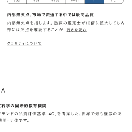
VS2
VS1
VVS2
VVS1
IF
FL
内部無欠点、市場で流通する中では最高品質
内部無欠点を指します。 熟練の鑑定士が10倍に拡大しても内
部には欠点を確認することが
…
続きを読む
クラリティについて
IA
宝石学の国際的教育機関
イヤモンドの品質評価基準「4C」を考案した、世界で最も権威のあ
関・団体です。