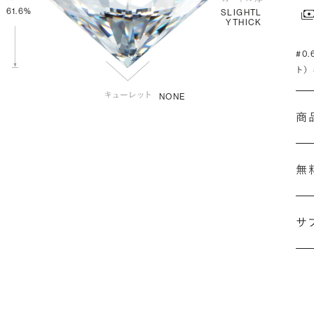
61.6%
SLIGHTL
YTHICK
#0
ト）
NONE
商
無
サ
(最