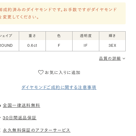
御成約済みのダイヤモンドです。お手数ですがダイヤモンド
を変更してください。
シェイプ
重さ
色
透明度
輝き
ROUND
0.6ct
F
IF
3EX
品質の詳細
お気に入りに追加
ダイヤモンドご成約に関する注意事項
全国一律送料無料
30日間返品保証
永久無料保証のアフターサービス