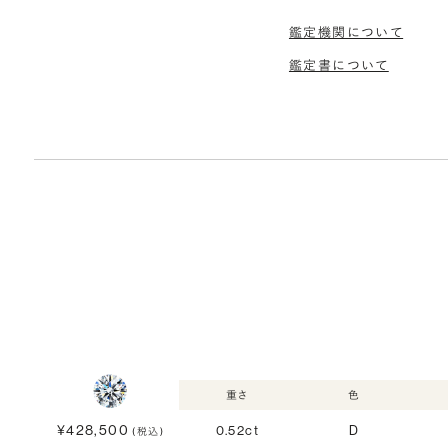
鑑定機関について
鑑定書について
重さ
色
¥428,500
0.52ct
D
(税込)