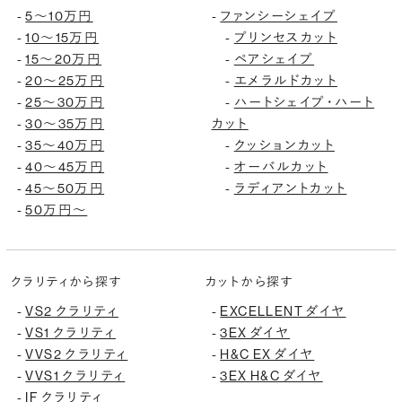
5〜10万円
ファンシーシェイプ
-
-
10〜15万円
プリンセスカット
-
-
15〜20万円
ペアシェイプ
-
-
20〜25万円
エメラルドカット
-
-
25〜30万円
ハートシェイプ・ハート
-
-
30〜35万円
カット
-
35〜40万円
クッションカット
-
-
40〜45万円
オーバルカット
-
-
45〜50万円
ラディアントカット
-
-
50万円〜
-
クラリティから探す
カットから探す
VS2 クラリティ
EXCELLENT ダイヤ
-
-
VS1 クラリティ
3EX ダイヤ
-
-
VVS2 クラリティ
H&C EX ダイヤ
-
-
VVS1 クラリティ
3EX H&C ダイヤ
-
-
IF クラリティ
-