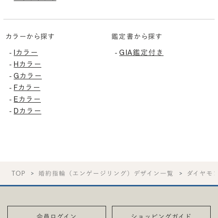
カラーから探す
鑑定書から探す
Iカラー
GIA鑑定付き
-
-
Hカラー
-
Gカラー
-
Fカラー
-
Eカラー
-
Dカラー
-
TOP
婚約指輪（エンゲージリング）デザイン一覧
ダイヤモ
会員ログイン
ショッピングガイド