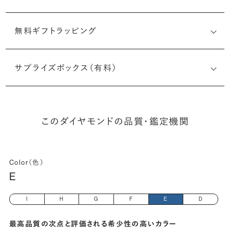
無料ギフトラッピング
6525326529
サプライズボックス（有料）
(長さx幅×深さ)
このダイヤモンドの品質・鑑定機関
Color（色）
E
I
H
G
F
E
D
最高品質の次点と評価される希少性の高いカラー