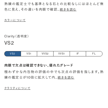
熟練の鑑定士でも基準となる石との比較なしにはほとんど無
色に見え、その違いを肉眼で確認
…
続きを読む
カラーについて
Clarity（透明度）
VS2
VS2
VS1
VVS2
VVS1
IF
FL
肉眼で欠点は確認できない、優れたグレード
極わずかな内包物の評価の中でも次点の評価を指します。熟
練の鑑定士が10倍に拡大して内
…
続きを読む
クラリティについて