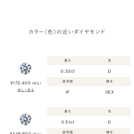
カラー（色）の近いダイヤモンド
重さ
色
0.33ct
D
透明度
輝き
¥172,400
(税込)
詳しく見る
IF
3EX
重さ
色
0.51ct
D
透明度
輝き
¥446,600