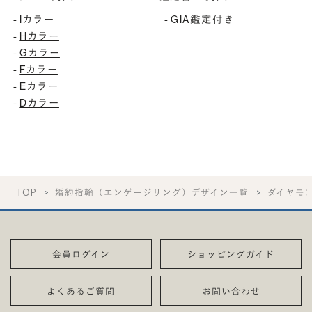
-
Iカラー
-
GIA鑑定付き
-
Hカラー
-
Gカラー
-
Fカラー
-
Eカラー
-
Dカラー
TOP
婚約指輪（エンゲージリング）デザイン一覧
ダイヤモ
会員ログイン
ショッピングガイド
よくあるご質問
お問い合わせ