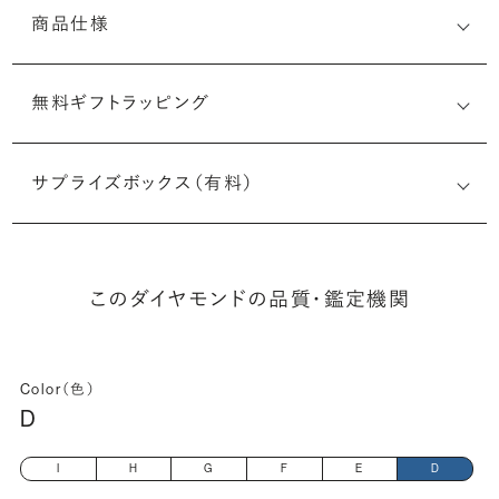
商品仕様
無料ギフトラッピング
5526078985
サプライズボックス（有料）
(最小直径-最大直径×深さ)
このダイヤモンドの品質・鑑定機関
Color（色）
D
I
H
G
F
E
D