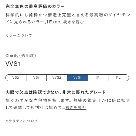
完全無色の最高評価のカラー
科学的にも純粋かつ構造上完璧と言える最高級のダイヤモン
ドに見られるカラー。「Exce
…
続きを読む
カラーについて
Clarity（透明度）
VVS1
VS2
VS1
VVS2
VVS1
IF
FL
肉眼で欠点は確認できない、非常に優れたグレード
極々わずかな内包物を指します。 熟練の鑑定士が10倍に拡大
して確認しても判別は極めて
…
続きを読む
クラリティについて