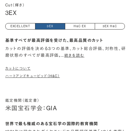
Cut（輝き）
3EX
EXCELLENT
3EX
H&C EX
3EX H&C
基準すべてが最高評価を受けた、最高品質のカット
カットの評価を決める3つの基準、カット総合評価、対称性、研
磨状態のすべてが最高評価。
…
続きを読む
カットについて
ハートアンドキューピッド（H&C）
鑑定機関（鑑定書）
米国宝石学会：GIA
世界で最も権威のある宝石学の国際的教育機関