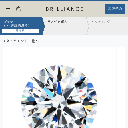
来店予約
ダイヤ
リングを選ぶ
セッティング
¥ - (御成約済み)
再選択
< ダイヤモンド一覧へ