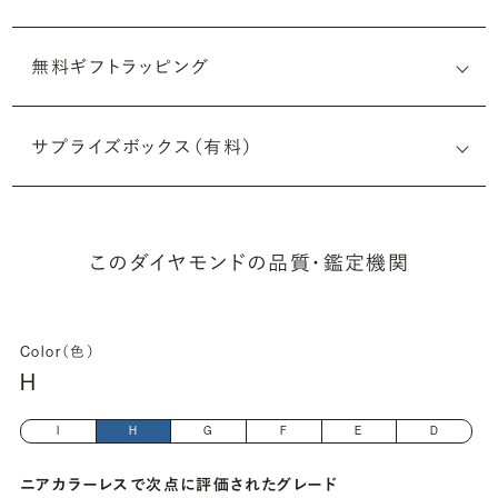
無料ギフトラッピング
6522309875
サプライズボックス（有料）
(長さx幅×深さ)
このダイヤモンドの品質・鑑定機関
Color（色）
H
I
H
G
F
E
D
ニアカラーレスで次点に評価されたグレード