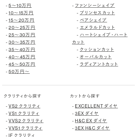
5〜10万円
ファンシーシェイプ
-
-
10〜15万円
プリンセスカット
-
-
15〜20万円
ペアシェイプ
-
-
20〜25万円
エメラルドカット
-
-
25〜30万円
ハートシェイプ・ハート
-
-
30〜35万円
カット
-
35〜40万円
クッションカット
-
-
40〜45万円
オーバルカット
-
-
45〜50万円
ラディアントカット
-
-
50万円〜
-
クラリティから探す
カットから探す
VS2 クラリティ
EXCELLENT ダイヤ
-
-
VS1 クラリティ
3EX ダイヤ
-
-
VVS2 クラリティ
H&C EX ダイヤ
-
-
VVS1 クラリティ
3EX H&C ダイヤ
-
-
IF クラリティ
-