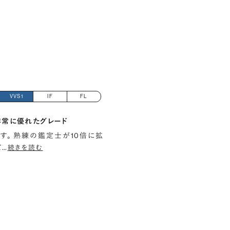
VVS1
IF
FL
非常に優れたグレード
す。 熟練の鑑定士が10倍に拡
て
…
続きを読む