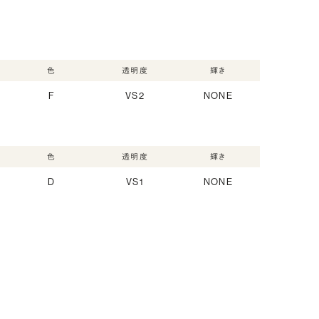
色
透明度
輝き
F
VS2
NONE
色
透明度
輝き
D
VS1
NONE