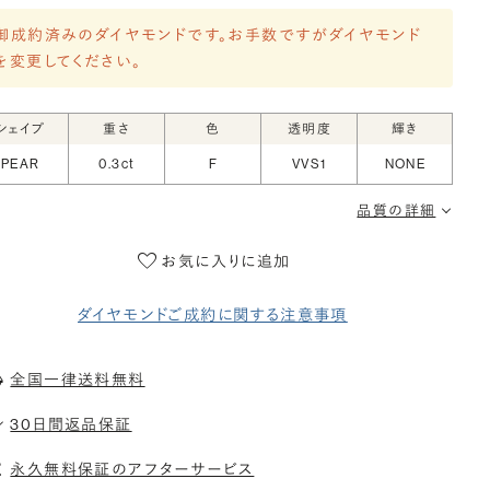
御成約済みのダイヤモンドです。お手数ですがダイヤモンド
を変更してください。
シェイプ
重さ
色
透明度
輝き
PEAR
0.3ct
F
VVS1
NONE
品質の詳細
お気に入りに追加
ダイヤモンドご成約に関する注意事項
全国一律送料無料
30日間返品保証
永久無料保証のアフターサービス