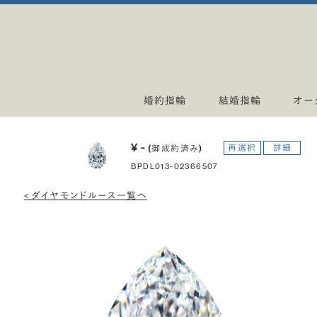
婚約指輪
結婚指輪
オー
¥ -
再選択
詳細
(御成約済み)
BPDL013-02366507
< ダイヤモンドルース一覧へ