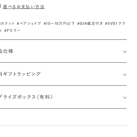
選べるお支払い方法
.3カラット
#ペアシェイプ
#10〜15万円以下
#GIA鑑定付き
#VVS1 クラ
ィ
#Fカラー
品仕様
料ギフトラッピング
5523250402
プライズボックス（有料）
さx幅×深さ)