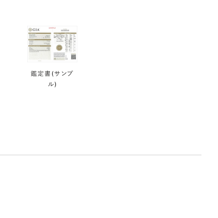
鑑定書(サンプ
ル)