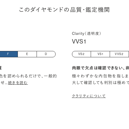
このダイヤモンドの品質・鑑定機関
Clarity（透明度）
VVS1
F
E
D
VS2
VS1
VVS2
質
肉眼で欠点は確認できない、
色を認められるだけで、一般的
極々わずかな内包物を指しま
ませ
…
大して確認しても判別は極め
続きを読む
クラリティについて