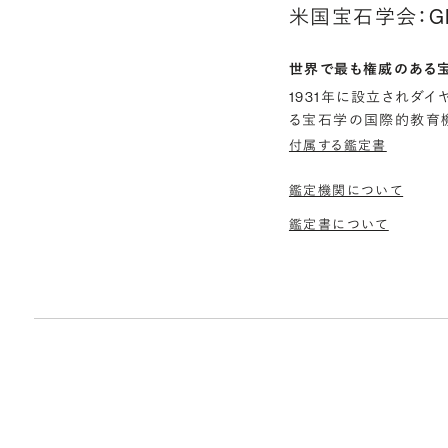
米国宝石学会：G
世界で最も権威のある
1931年に設立されダ
る宝石学の国際的教育機
付属する鑑定書
鑑定機関について
鑑定書について