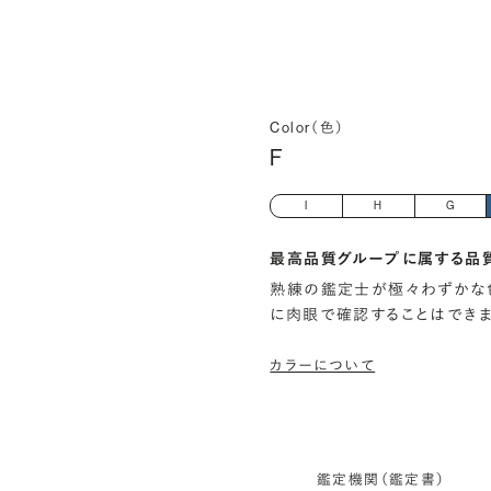
Color（色）
F
I
H
G
最高品質グループに属する品
熟練の鑑定士が極々わずかな
に肉眼で確認することはでき
カラーについて
鑑定機関（鑑定書）