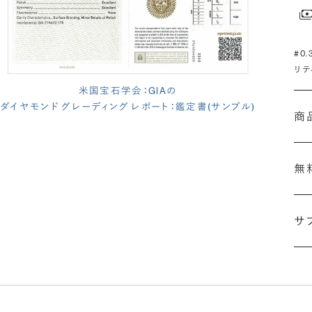
#0
リテ
米国宝石学会：GIAの
ダイヤモンド グレーディング レポート：鑑定書(サンプル)
商
無
サ
(長