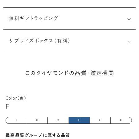
無料ギフトラッピング
2527230743
サプライズボックス（有料）
(長さx幅×深さ)
このダイヤモンドの品質・鑑定機関
Color（色）
F
I
H
G
F
E
D
最高品質グループに属する品質