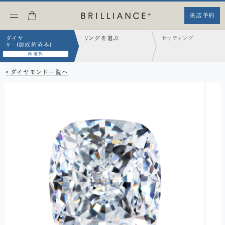
来店予約
ダイヤ
リングを選ぶ
セッティング
¥ - (御成約済み)
再選択
< ダイヤモンド一覧へ