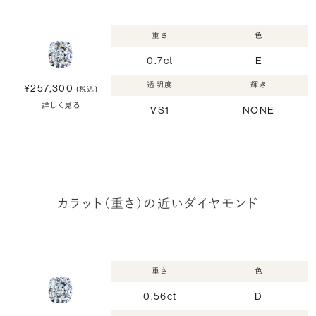
重さ
色
0.7ct
E
透明度
輝き
¥257,300
(税込)
詳しく見る
VS1
NONE
カラット（重さ）の近いダイヤモンド
重さ
色
0.56ct
D